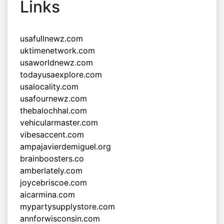
Links
usafullnewz.com
uktimenetwork.com
usaworldnewz.com
todayusaexplore.com
usalocality.com
usafournewz.com
thebalochhal.com
vehicularmaster.com
vibesaccent.com
ampajavierdemiguel.org
brainboosters.co
amberlately.com
joycebriscoe.com
aicarmina.com
mypartysupplystore.com
annforwisconsin.com