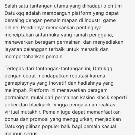
Salah satu tantangan utama yang dihadapi oleh tim
Datukqq adalah membangun platform yang dapat
bersaing dengan pemain mapan di industri game
online. Pendirinya menekankan pentingnya
menciptakan antarmuka yang ramah pengguna,
menawarkan beragam permainan, dan menyediakan
layanan pelanggan terbaik untuk menarik dan
mempertahankan pemain.
Terlepas dari tantangan-tantangan ini, Datukqq
dengan cepat mendapatkan reputasi karena
gameplaynya yang inovatif dan hadiahnya yang
melimpah. Platform ini menawarkan beragam
permainan, mulai dari permainan kasino klasik seperti
poker dan blackjack hingga pengalaman realitas
virtual mutakhir. Pemain juga dapat memanfaatkan
bonus dan promosi yang menggiurkan, menjadikan
Datukqq pilihan populer baik bagi pemain kasual
maupun serius.