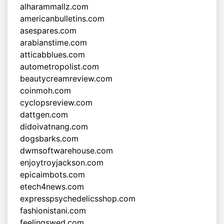
alharammallz.com
americanbulletins.com
asespares.com
arabianstime.com
atticabblues.com
autometropolist.com
beautycreamreview.com
coinmoh.com
cyclopsreview.com
dattgen.com
didoivatnang.com
dogsbarks.com
dwmsoftwarehouse.com
enjoytroyjackson.com
epicaimbots.com
etech4news.com
expresspsychedelicsshop.com
fashionistani.com
feelingswed.com