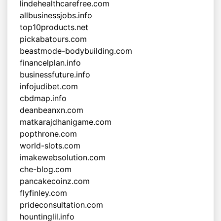
lindehealthcarefree.com
allbusinessjobs.info
top10products.net
pickabatours.com
beastmode-bodybuilding.com
financelplan.info
businessfuture.info
infojudibet.com
cbdmap.info
deanbeanxn.com
matkarajdhanigame.com
popthrone.com
world-slots.com
imakewebsolution.com
che-blog.com
pancakecoinz.com
flyfinley.com
prideconsultation.com
hountinglil.info