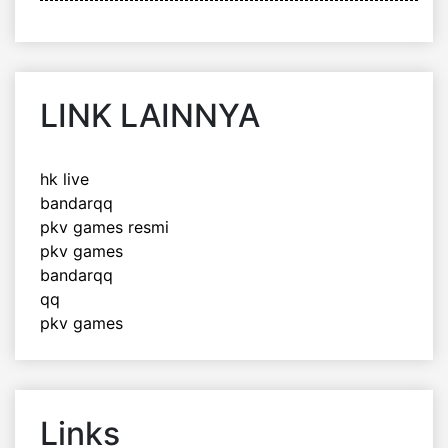
LINK LAINNYA
hk live
bandarqq
pkv games resmi
pkv games
bandarqq
qq
pkv games
Links