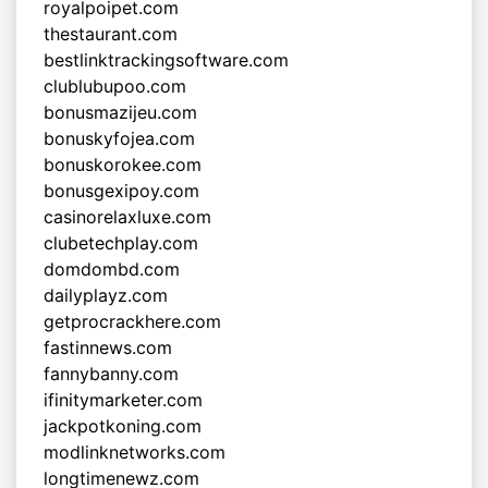
royalpoipet.com
thestaurant.com
bestlinktrackingsoftware.com
clublubupoo.com
bonusmazijeu.com
bonuskyfojea.com
bonuskorokee.com
bonusgexipoy.com
casinorelaxluxe.com
clubetechplay.com
domdombd.com
dailyplayz.com
getprocrackhere.com
fastinnews.com
fannybanny.com
ifinitymarketer.com
jackpotkoning.com
modlinknetworks.com
longtimenewz.com