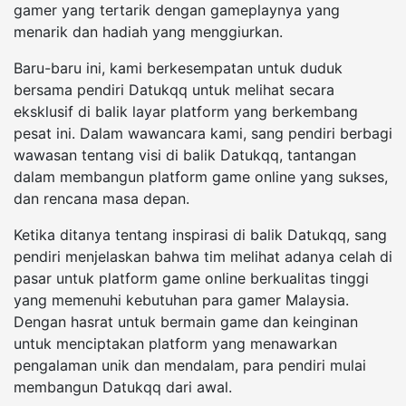
gamer yang tertarik dengan gameplaynya yang
menarik dan hadiah yang menggiurkan.
Baru-baru ini, kami berkesempatan untuk duduk
bersama pendiri Datukqq untuk melihat secara
eksklusif di balik layar platform yang berkembang
pesat ini. Dalam wawancara kami, sang pendiri berbagi
wawasan tentang visi di balik Datukqq, tantangan
dalam membangun platform game online yang sukses,
dan rencana masa depan.
Ketika ditanya tentang inspirasi di balik Datukqq, sang
pendiri menjelaskan bahwa tim melihat adanya celah di
pasar untuk platform game online berkualitas tinggi
yang memenuhi kebutuhan para gamer Malaysia.
Dengan hasrat untuk bermain game dan keinginan
untuk menciptakan platform yang menawarkan
pengalaman unik dan mendalam, para pendiri mulai
membangun Datukqq dari awal.