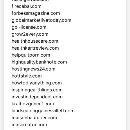
firecabal.com
forbessmagazine.com
globalmarketlivetoday.com
gpl-license.com
grow2every.com
healthhousecare.com
healthkartreview.com
helpquitporn.com
highqualitybanknote.com
hostingnews24.com
hottstyle.com
howtodiyanything.com
inspiringearthlings.com
investindependent.com
kralbozguncu1.com
landscapinggainesvillefl.com
maisonhauturier.com
mascreator.com