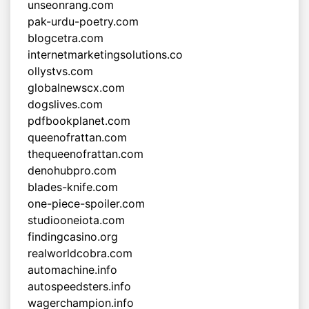
unseonrang.com
pak-urdu-poetry.com
blogcetra.com
internetmarketingsolutions.co
ollystvs.com
globalnewscx.com
dogslives.com
pdfbookplanet.com
queenofrattan.com
thequeenofrattan.com
denohubpro.com
blades-knife.com
one-piece-spoiler.com
studiooneiota.com
findingcasino.org
realworldcobra.com
automachine.info
autospeedsters.info
wagerchampion.info