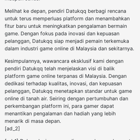
Melihat ke depan, pendiri Datukqq berbagi rencana
untuk terus memperluas platform dan menambahkan
fitur baru untuk meningkatkan pengalaman bermain
game. Dengan fokus pada inovasi dan kepuasan
pelanggan, Datukqq siap menjadi pemain terkemuka
dalam industri game online di Malaysia dan sekitarnya.
Kesimpulannya, wawancara eksklusif kami dengan
pendiri Datukqq telah menjelaskan visi di balik
platform game online terpanas di Malaysia. Dengan
dedikasi terhadap kualitas, inovasi, dan kepuasan
pelanggan, Datukqq menetapkan standar untuk game
online di tanah air. Seiring dengan pertumbuhan dan
perkembangan platform ini, para gamer dapat
menantikan pengalaman dan hadiah yang lebih
menarik di masa depan.
[ad_2]