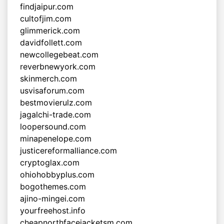
findjaipur.com
cultofjim.com
glimmerick.com
davidfollett.com
newcollegebeat.com
reverbnewyork.com
skinmerch.com
usvisaforum.com
bestmovierulz.com
jagalchi-trade.com
loopersound.com
minapenelope.com
justicereformalliance.com
cryptoglax.com
ohiohobbyplus.com
bogothemes.com
ajino-mingei.com
yourfreehost.info
cheapnorthfacejacketsm.com