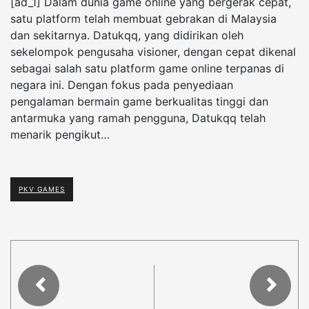
[ad_1] Dalam dunia game online yang bergerak cepat,
satu platform telah membuat gebrakan di Malaysia
dan sekitarnya. Datukqq, yang didirikan oleh
sekelompok pengusaha visioner, dengan cepat dikenal
sebagai salah satu platform game online terpanas di
negara ini. Dengan fokus pada penyediaan
pengalaman bermain game berkualitas tinggi dan
antarmuka yang ramah pengguna, Datukqq telah
menarik pengikut…
PKV GAMES