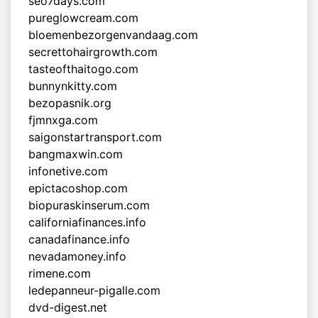
seo7days.com
pureglowcream.com
bloemenbezorgenvandaag.com
secrettohairgrowth.com
tasteofthaitogo.com
bunnynkitty.com
bezopasnik.org
fjmnxga.com
saigonstartransport.com
bangmaxwin.com
infonetive.com
epictacoshop.com
biopuraskinserum.com
californiafinances.info
canadafinance.info
nevadamoney.info
rimene.com
ledepanneur-pigalle.com
dvd-digest.net