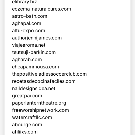
elibrary.biz
eczema-naturalcures.com
astro-bath.com
aghapal.com
altu-expo.com
authorjennijames.com
viajearoma.net
tsutsuji-parkin.com
agharab.com
cheapammousa.com
thepositiveladiessoccerclub.com
recetasdecocinafaciles.com
naildesignsidea.net
greatpai.com
paperlanterntheatre.org
freeworshipnetwork.com
watercraftllc.com
abourge.com
afiliixs.com