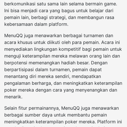
berkomunikasi satu sama lain selama bermain game.
Ini bisa menjadi cara yang bagus untuk belajar dari
pemain lain, berbagi strategi, dan membangun rasa
kebersamaan dalam platform.
MenuQQ juga menawarkan berbagai turnamen dan
acara khusus untuk diikuti oleh para pemain. Acara ini
menyediakan lingkungan kompetitif bagi pemain untuk
menguji keterampilan mereka melawan orang lain dan
berpotensi memenangkan hadiah besar. Dengan
berpartisipasi dalam turnamen, pemain dapat
menantang diri mereka sendiri, mendapatkan
pengalaman berharga, dan meningkatkan keterampilan
poker mereka dengan cara yang menyenangkan dan
menarik.
Selain fitur permainannya, MenuQQ juga menawarkan
berbagai sumber daya untuk membantu pemain
meningkatkan keterampilan poker mereka. Platform ini