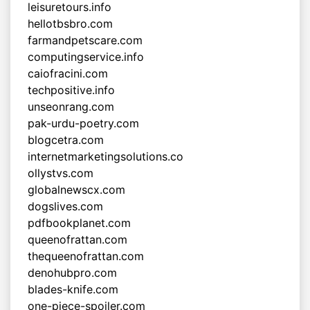
leisuretours.info
hellotbsbro.com
farmandpetscare.com
computingservice.info
caiofracini.com
techpositive.info
unseonrang.com
pak-urdu-poetry.com
blogcetra.com
internetmarketingsolutions.co
ollystvs.com
globalnewscx.com
dogslives.com
pdfbookplanet.com
queenofrattan.com
thequeenofrattan.com
denohubpro.com
blades-knife.com
one-piece-spoiler.com