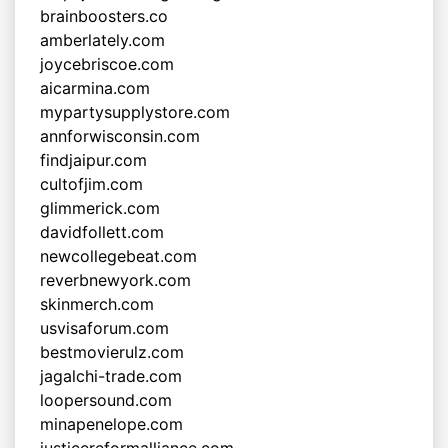
brainboosters.co
amberlately.com
joycebriscoe.com
aicarmina.com
mypartysupplystore.com
annforwisconsin.com
findjaipur.com
cultofjim.com
glimmerick.com
davidfollett.com
newcollegebeat.com
reverbnewyork.com
skinmerch.com
usvisaforum.com
bestmovierulz.com
jagalchi-trade.com
loopersound.com
minapenelope.com
justicereformalliance.com