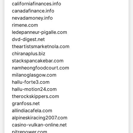
californiafinances.info
canadafinance.info
nevadamoney.info
rimene.com
ledepanneur-pigalle.com
dvd-digest.net
theartistsmarketnola.com
chiranaplus.biz
stackspancakebar.com
namheongfoodcourt.com
milanoglasgow.com
hallu-forte3.com
hallu-motion24.com
therockskippers.com
granfoss.net
allindiacafela.com
alpineskiracing2007.com
casino-vulkan-online.net
pitrepower.com