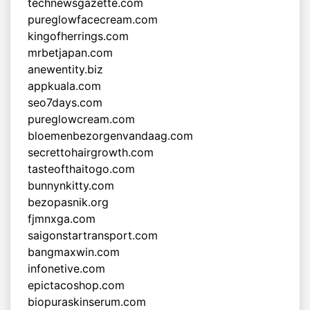
technewsgazette.com
pureglowfacecream.com
kingofherrings.com
mrbetjapan.com
anewentity.biz
appkuala.com
seo7days.com
pureglowcream.com
bloemenbezorgenvandaag.com
secrettohairgrowth.com
tasteofthaitogo.com
bunnynkitty.com
bezopasnik.org
fjmnxga.com
saigonstartransport.com
bangmaxwin.com
infonetive.com
epictacoshop.com
biopuraskinserum.com