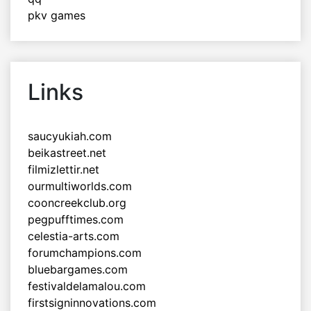
pkv games
Links
saucyukiah.com
beikastreet.net
filmizlettir.net
ourmultiworlds.com
cooncreekclub.org
pegpufftimes.com
celestia-arts.com
forumchampions.com
bluebargames.com
festivaldelamalou.com
firstsigninnovations.com