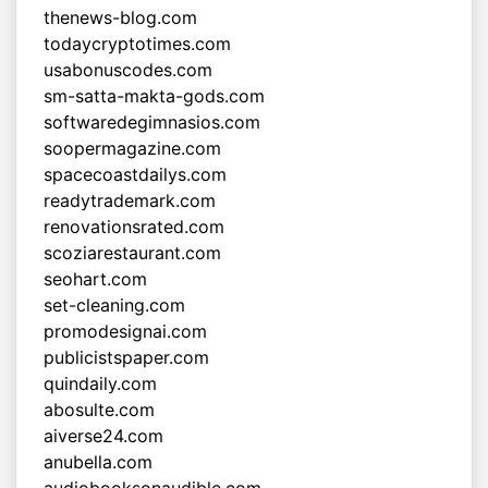
thenews-blog.com
todaycryptotimes.com
usabonuscodes.com
sm-satta-makta-gods.com
softwaredegimnasios.com
soopermagazine.com
spacecoastdailys.com
readytrademark.com
renovationsrated.com
scoziarestaurant.com
seohart.com
set-cleaning.com
promodesignai.com
publicistspaper.com
quindaily.com
abosulte.com
aiverse24.com
anubella.com
audiobooksonaudible.com