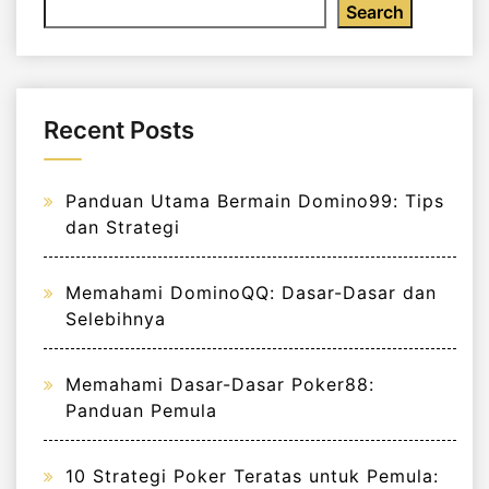
Search
Recent Posts
Panduan Utama Bermain Domino99: Tips
dan Strategi
Memahami DominoQQ: Dasar-Dasar dan
Selebihnya
Memahami Dasar-Dasar Poker88:
Panduan Pemula
10 Strategi Poker Teratas untuk Pemula: