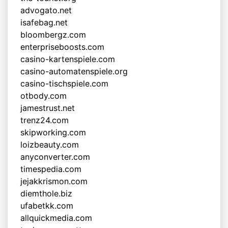
advogato.net
isafebag.net
bloombergz.com
enterpriseboosts.com
casino-kartenspiele.com
casino-automatenspiele.org
casino-tischspiele.com
otbody.com
jamestrust.net
trenz24.com
skipworking.com
loizbeauty.com
anyconverter.com
timespedia.com
jejakkrismon.com
diemthole.biz
ufabetkk.com
allquickmedia.com