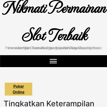
Nikmati Permainan
Slot Terbaik
Mainkan Slot Gacor Dengan Deposit Pulsa Dan Nikmati Permainan Slot Terbaik. Dapatkan Peluang Menang Besar Dengan Transaksi Yang Mudah Dan Cepat.
Poker
Online
Tingkatkan Keterampilan