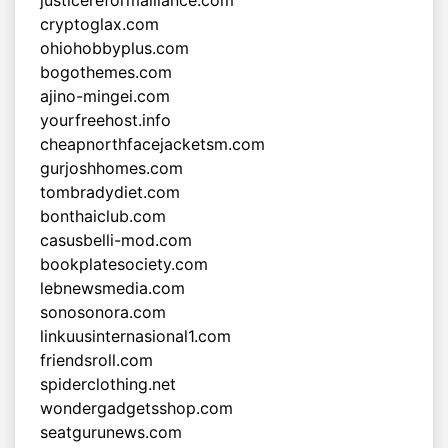
cryptoglax.com
ohiohobbyplus.com
bogothemes.com
ajino-mingei.com
yourfreehost.info
cheapnorthfacejacketsm.com
gurjoshhomes.com
tombradydiet.com
bonthaiclub.com
casusbelli-mod.com
bookplatesociety.com
lebnewsmedia.com
sonosonora.com
linkuusinternasional1.com
friendsroll.com
spiderclothing.net
wondergadgetsshop.com
seatgurunews.com