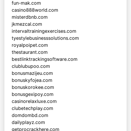
fun-mak.com
casino888world.com
misterdbnb.com
jkmezcal.com
intervaltrainingexercises.com
tyestylebusinesssolutions.com
royalpoipet.com
thestaurant.com
bestlinktrackingsoftware.com
clublubupoo.com
bonusmazijeu.com
bonuskyfojea.com
bonuskorokee.com
bonusgexipoy.com
casinorelaxluxe.com
clubetechplay.com
domdombd.com
dailyplayz.com
getprocrackhere.com