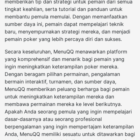
memberikan tip dan strategi untuk pemain dari semua
tingkat keahlian, serta tutorial dan panduan untuk
membantu pemula memulai. Dengan memanfaatkan
sumber daya ini, pemain dapat mempelajari teknik
baru, menyempurnakan strategi mereka, dan menjadi
pemain poker yang lebih percaya diri dan sukses.
Secara keseluruhan, MenuQQ menawarkan platform
yang komprehensif dan menarik bagi pemain yang
ingin meningkatkan keterampilan poker mereka.
Dengan beragam pilihan permainan, pengalaman
bermain interaktif, turnamen, dan sumber daya,
MenuQQ memberikan peluang berharga bagi pemain
untuk meningkatkan keterampilan mereka dan
membawa permainan mereka ke level berikutnya.
Apakah Anda seorang pemula yang ingin mempelajari
dasar-dasarnya atau seorang profesional
berpengalaman yang ingin mempertajam keterampilan
Anda, MenuQQ memiliki sesuatu untuk ditawarkan bagi