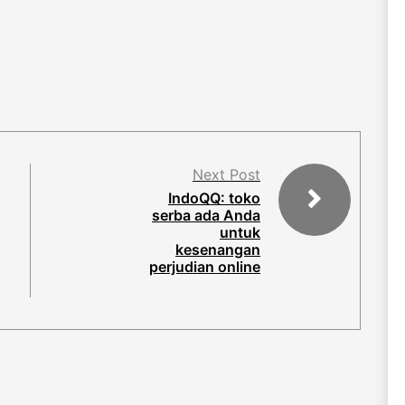
Next Post
IndoQQ: toko
serba ada Anda
untuk
kesenangan
perjudian online