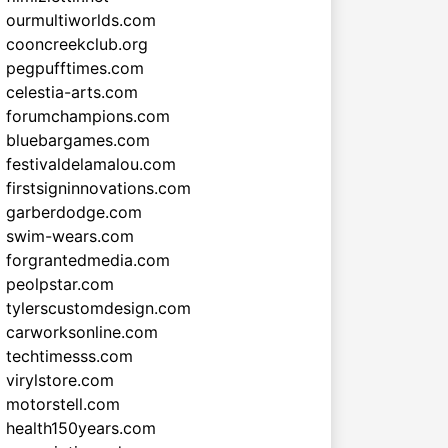
ourmultiworlds.com
cooncreekclub.org
pegpufftimes.com
celestia-arts.com
forumchampions.com
bluebargames.com
festivaldelamalou.com
firstsigninnovations.com
garberdodge.com
swim-wears.com
forgrantedmedia.com
peolpstar.com
tylerscustomdesign.com
carworksonline.com
techtimesss.com
virylstore.com
motorstell.com
health150years.com