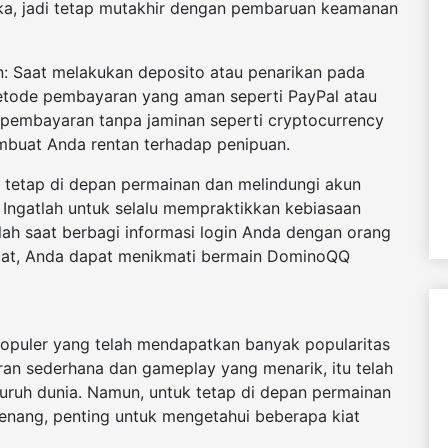
ka, jadi tetap mutakhir dengan pembaruan keamanan
 Saat melakukan deposito atau penarikan pada
tode pembayaran yang aman seperti PayPal atau
 pembayaran tanpa jaminan seperti cryptocurrency
mbuat Anda rentan terhadap penipuan.
t tetap di depan permainan dan melindungi akun
Ingatlah untuk selalu mempraktikkan kebiasaan
lah saat berbagi informasi login Anda dengan orang
epat, Anda dapat menikmati bermain DominoQQ
populer yang telah mendapatkan banyak popularitas
ran sederhana dan gameplay yang menarik, itu telah
eluruh dunia. Namun, untuk tetap di depan permainan
nang, penting untuk mengetahui beberapa kiat