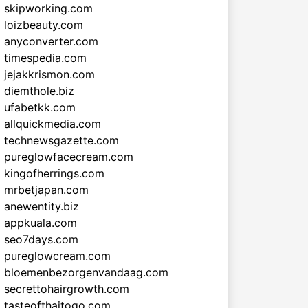
skipworking.com
loizbeauty.com
anyconverter.com
timespedia.com
jejakkrismon.com
diemthole.biz
ufabetkk.com
allquickmedia.com
technewsgazette.com
pureglowfacecream.com
kingofherrings.com
mrbetjapan.com
anewentity.biz
appkuala.com
seo7days.com
pureglowcream.com
bloemenbezorgenvandaag.com
secrettohairgrowth.com
tasteofthaitogo.com