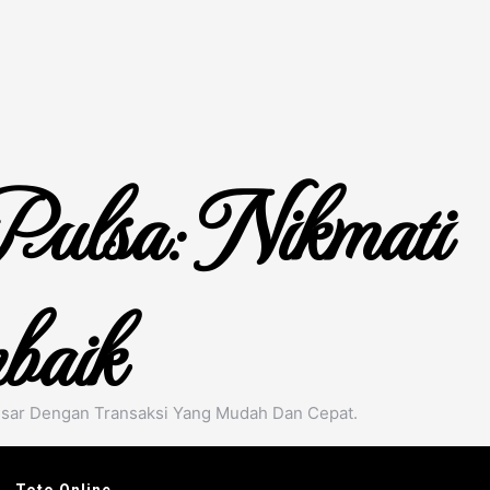
ulsa: Nikmati
baik
esar Dengan Transaksi Yang Mudah Dan Cepat.