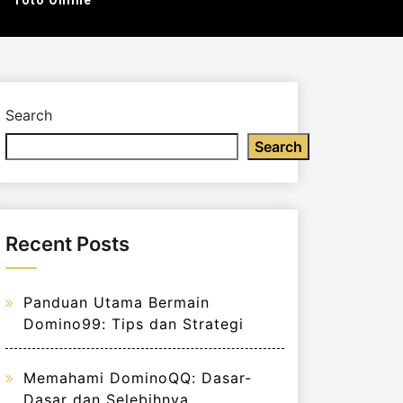
Toto Online
Search
Search
Recent Posts
Panduan Utama Bermain
Domino99: Tips dan Strategi
Memahami DominoQQ: Dasar-
Dasar dan Selebihnya