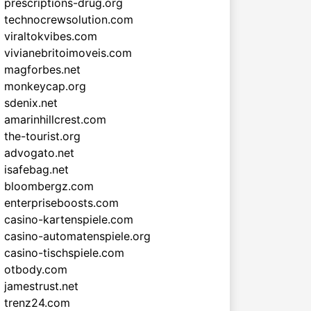
prescriptions-drug.org
technocrewsolution.com
viraltokvibes.com
vivianebritoimoveis.com
magforbes.net
monkeycap.org
sdenix.net
amarinhillcrest.com
the-tourist.org
advogato.net
isafebag.net
bloombergz.com
enterpriseboosts.com
casino-kartenspiele.com
casino-automatenspiele.org
casino-tischspiele.com
otbody.com
jamestrust.net
trenz24.com