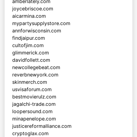
amberlately.com
joycebriscoe.com
aicarmina.com
mypartysupplystore.com
annforwisconsin.com
findjaipur.com
cultofjim.com
glimmerick.com
davidfollett.com
newcollegebeat.com
reverbnewyork.com
skinmerch.com
usvisaforum.com
bestmovierulz.com
jagalchi-trade.com
loopersound.com
minapenelope.com
justicereformalliance.com
cryptoglax.com