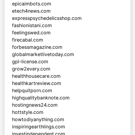
epicaimbots.com
etech4news.com
expresspsychedelicsshop.com
fashionistani.com
feelingswed.com
firecabal.com
forbessmagazine.com
globalmarketlivetoday.com
gpl-license.com
grow2every.com
healthhousecare.com
healthkartreview.com
helpquitporn.com
highqualitybanknote.com
hostingnews24.com
hottstyle.com
howtodiyanything.com
inspiringearthlings.com
investindependent.com