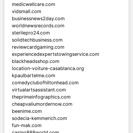
medicwellcare.com
vidsmall.com
businessnews2day.com
worldnewsrecords.com
sterilepro24.com
solidtechbusiness.com
reviewcardgaming.com
experiencedexpertstowingservice.com
blackheadsshop.com
location-voiture-casablanca.org
kpaulbartelme.com
comedyclubofhiltonhead.com
virtualartsassistant.com
theprimeinfographics.com
cheapvaliumordernow.com
beenime.com
sodecia-kemmerich.com
fun-mak.com
casino888world.com