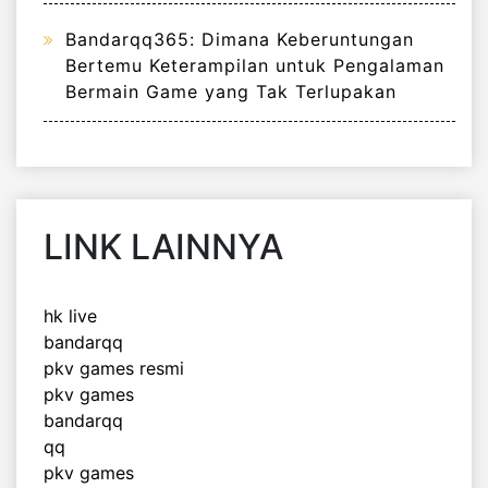
Bandarqq365: Dimana Keberuntungan
Bertemu Keterampilan untuk Pengalaman
Bermain Game yang Tak Terlupakan
LINK LAINNYA
hk live
bandarqq
pkv games resmi
pkv games
bandarqq
qq
pkv games