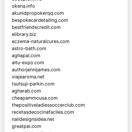
okena.info
akunidpropokerqq.com
bespokecardetailing.com
bestfriendscredit.com
elibrary.biz
eczema-naturalcures.com
astro-bath.com
aghapal.com
altu-expo.com
authorjennijames.com
viajearoma.net
tsutsuji-parkin.com
agharab.com
cheapammousa.com
thepositiveladiessoccerclub.com
recetasdecocinafaciles.com
naildesignsidea.net
greatpai.com