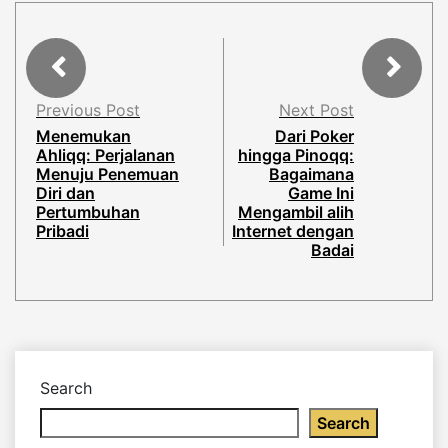
Previous Post
Next Post
Menemukan
Dari Poker
Ahliqq: Perjalanan
hingga Pinoqq:
Menuju Penemuan
Bagaimana
Diri dan
Game Ini
Pertumbuhan
Mengambil alih
Pribadi
Internet dengan
Badai
Search
Search