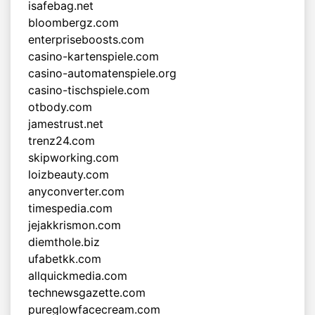
isafebag.net
bloombergz.com
enterpriseboosts.com
casino-kartenspiele.com
casino-automatenspiele.org
casino-tischspiele.com
otbody.com
jamestrust.net
trenz24.com
skipworking.com
loizbeauty.com
anyconverter.com
timespedia.com
jejakkrismon.com
diemthole.biz
ufabetkk.com
allquickmedia.com
technewsgazette.com
pureglowfacecream.com