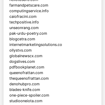
farmandpetscare.com
computingservice.info
caiofracini.com
techpositive.info
unseonrang.com
pak-urdu-poetry.com
blogcetra.com
internetmarketingsolutions.co
ollystvs.com
globalnewscx.com
dogslives.com
pdfbookplanet.com
queenofrattan.com
thequeenofrattan.com
denohubpro.com
blades-knife.com
one-piece-spoiler.com
studiooneiota.com