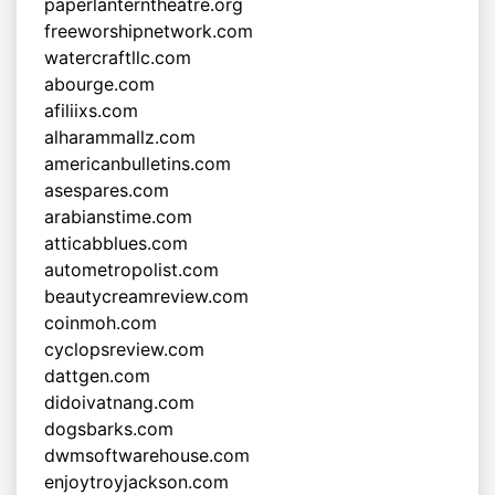
paperlanterntheatre.org
freeworshipnetwork.com
watercraftllc.com
abourge.com
afiliixs.com
alharammallz.com
americanbulletins.com
asespares.com
arabianstime.com
atticabblues.com
autometropolist.com
beautycreamreview.com
coinmoh.com
cyclopsreview.com
dattgen.com
didoivatnang.com
dogsbarks.com
dwmsoftwarehouse.com
enjoytroyjackson.com