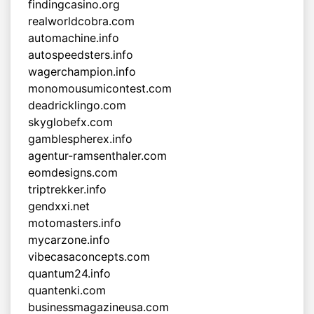
findingcasino.org
realworldcobra.com
automachine.info
autospeedsters.info
wagerchampion.info
monomousumicontest.com
deadricklingo.com
skyglobefx.com
gamblespherex.info
agentur-ramsenthaler.com
eomdesigns.com
triptrekker.info
gendxxi.net
motomasters.info
mycarzone.info
vibecasaconcepts.com
quantum24.info
quantenki.com
businessmagazineusa.com