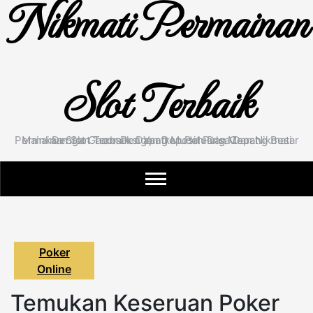
Nikmati Permainan
Slot Terbaik
Mainkan Slot Gacor Dengan Deposit Pulsa Dan Nikmati Permainan Slot Terbaik. Dapatkan Peluang Menang Besar Dengan Transaksi Yang Mudah Dan Cepat.
Poker
Online
Temukan Keseruan Poker