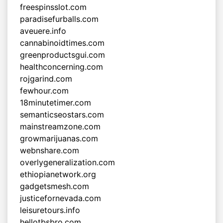
freespinsslot.com
paradisefurballs.com
aveuere.info
cannabinoidtimes.com
greenproductsgui.com
healthconcerning.com
rojgarind.com
fewhour.com
18minutetimer.com
semanticseostars.com
mainstreamzone.com
growmarijuanas.com
webnshare.com
overlygeneralization.com
ethiopianetwork.org
gadgetsmesh.com
justicefornevada.com
leisuretours.info
hellotbsbro.com