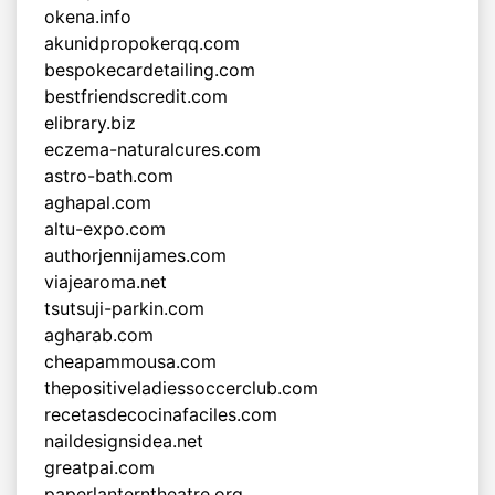
okena.info
akunidpropokerqq.com
bespokecardetailing.com
bestfriendscredit.com
elibrary.biz
eczema-naturalcures.com
astro-bath.com
aghapal.com
altu-expo.com
authorjennijames.com
viajearoma.net
tsutsuji-parkin.com
agharab.com
cheapammousa.com
thepositiveladiessoccerclub.com
recetasdecocinafaciles.com
naildesignsidea.net
greatpai.com
paperlanterntheatre.org