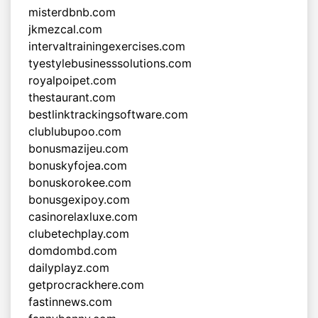
misterdbnb.com
jkmezcal.com
intervaltrainingexercises.com
tyestylebusinesssolutions.com
royalpoipet.com
thestaurant.com
bestlinktrackingsoftware.com
clublubupoo.com
bonusmazijeu.com
bonuskyfojea.com
bonuskorokee.com
bonusgexipoy.com
casinorelaxluxe.com
clubetechplay.com
domdombd.com
dailyplayz.com
getprocrackhere.com
fastinnews.com