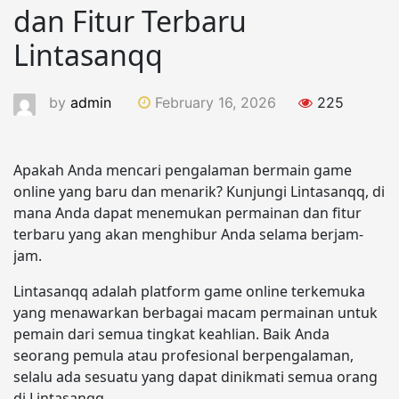
dan Fitur Terbaru
Lintasanqq
by
admin
February 16, 2026
225
Apakah Anda mencari pengalaman bermain game
online yang baru dan menarik? Kunjungi Lintasanqq, di
mana Anda dapat menemukan permainan dan fitur
terbaru yang akan menghibur Anda selama berjam-
jam.
Lintasanqq adalah platform game online terkemuka
yang menawarkan berbagai macam permainan untuk
pemain dari semua tingkat keahlian. Baik Anda
seorang pemula atau profesional berpengalaman,
selalu ada sesuatu yang dapat dinikmati semua orang
di Lintasanqq.