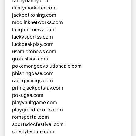
fannybanny.com
ifinitymarketer.com
jackpotkoning.com
modlinknetworks.com
longtimenewz.com
luckysportss.com
luckpeakplay.com
usamicronews.com
grofashion.com
pokemongoevolutioncalc.com
phishingbase.com
racegamings.com
primejackpotstay.com
pokugaa.com
playvaultgame.com
playgrandresorts.com
romsportal.com
sportsdocfestival.com
shestylestore.com