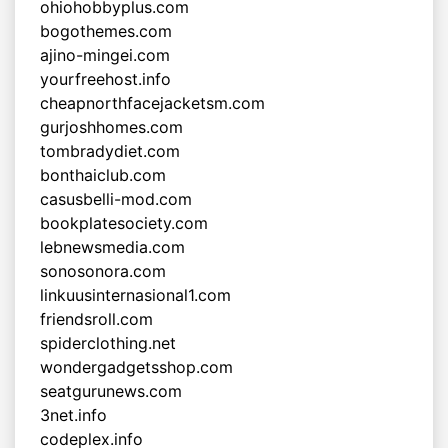
ohiohobbyplus.com
bogothemes.com
ajino-mingei.com
yourfreehost.info
cheapnorthfacejacketsm.com
gurjoshhomes.com
tombradydiet.com
bonthaiclub.com
casusbelli-mod.com
bookplatesociety.com
lebnewsmedia.com
sonosonora.com
linkuusinternasional1.com
friendsroll.com
spiderclothing.net
wondergadgetsshop.com
seatgurunews.com
3net.info
codeplex.info