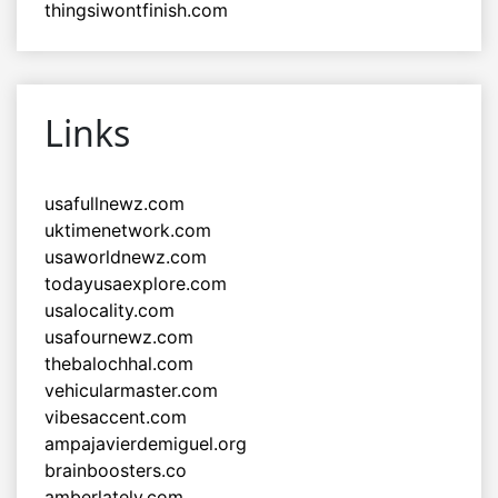
thingsiwontfinish.com
Links
usafullnewz.com
uktimenetwork.com
usaworldnewz.com
todayusaexplore.com
usalocality.com
usafournewz.com
thebalochhal.com
vehicularmaster.com
vibesaccent.com
ampajavierdemiguel.org
brainboosters.co
amberlately.com