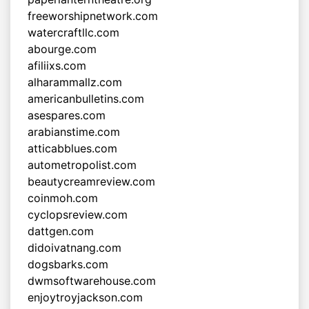
freeworshipnetwork.com
watercraftllc.com
abourge.com
afiliixs.com
alharammallz.com
americanbulletins.com
asespares.com
arabianstime.com
atticabblues.com
autometropolist.com
beautycreamreview.com
coinmoh.com
cyclopsreview.com
dattgen.com
didoivatnang.com
dogsbarks.com
dwmsoftwarehouse.com
enjoytroyjackson.com