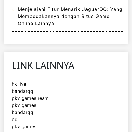
Menjelajahi Fitur Menarik JaguarQQ: Yang
Membedakannya dengan Situs Game
Online Lainnya
LINK LAINNYA
hk live
bandarqq
pkv games resmi
pkv games
bandarqq
qq
pkv games