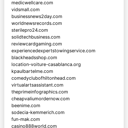
medicwellcare.com
vidsmall.com
businessnews2day.com
worldnewsrecords.com
sterilepro24.com
solidtechbusiness.com
reviewcardgaming.com
experiencedexpertstowingservice.com
blackheadsshop.com
location-voiture-casablanca.org
kpaulbartelme.com
comedyclubofhiltonhead.com
virtualartsassistant.com
theprimeinfographics.com
cheapvaliumordernow.com
beenime.com
sodecia-kemmerich.com
fun-mak.com
casino888world.com