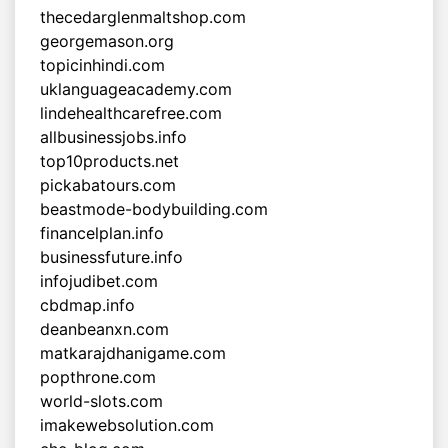
thecedarglenmaltshop.com
georgemason.org
topicinhindi.com
uklanguageacademy.com
lindehealthcarefree.com
allbusinessjobs.info
top10products.net
pickabatours.com
beastmode-bodybuilding.com
financelplan.info
businessfuture.info
infojudibet.com
cbdmap.info
deanbeanxn.com
matkarajdhanigame.com
popthrone.com
world-slots.com
imakewebsolution.com