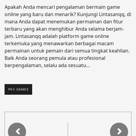
Apakah Anda mencari pengalaman bermain game
online yang baru dan menarik? Kunjungi Lintasanqq, di
mana Anda dapat menemukan permainan dan fitur
terbaru yang akan menghibur Anda selama berjam-
jam. Lintasanqq adalah platform game online
terkemuka yang menawarkan berbagai macam
permainan untuk pemain dari semua tingkat keahlian.
Baik Anda seorang pemula atau profesional
berpengalaman, selalu ada sesuatu…
PKV GAMES