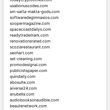
usabonuscodes.com
sm-satta-makta-gods.com
softwaredegimnasios.com
soopermagazine.com
spacecoastdailys.com
readytrademark.com
renovationsrated.com
scoziarestaurant.com
seohart.com
set-cleaning.com
promodesignai.com
publicistspaper.com
quindaily.com
abosulte.com
aiverse24.com
anubella.com
audiobooksonaudible.com
beautenetwork.com