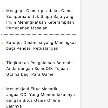
Mengapa Gemarqq adalah Game
Sempurna untuk Siapa Saja yang
Ingin Meningkatkan Keterampilan
Pemecahan Masalah
Satuqq: Destinasi yang Meningkat
bagi Pencari Petualangan
Tingkatkan Pengalaman Bermain
Anda dengan SumoQQ: Tujuan
Utama bagi Para Gamer
Menjelajahi Fitur Menarik
JaguarQQ: Yang Membedakannya
dengan Situs Game Online
Lainnya