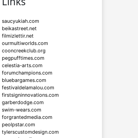
Links
saucyukiah.com
beikastreet.net
filmizlettir.net
ourmultiworlds.com
cooncreekclub.org
pegpufftimes.com
celestia-arts.com
forumchampions.com
bluebargames.com
festivaldelamalou.com
firstsigninnovations.com
garberdodge.com
swim-wears.com
forgrantedmedia.com
peolpstar.com
tylerscustomdesign.com