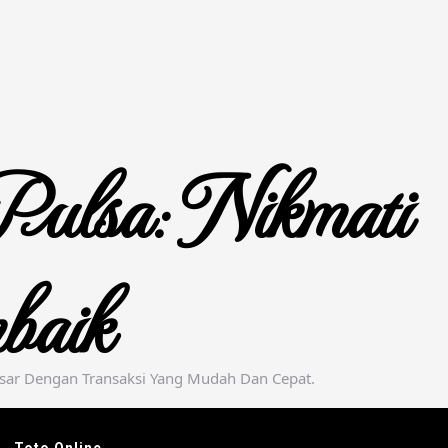
ulsa: Nikmati
baik
esar Dengan Transaksi Yang Mudah Dan Cepat.