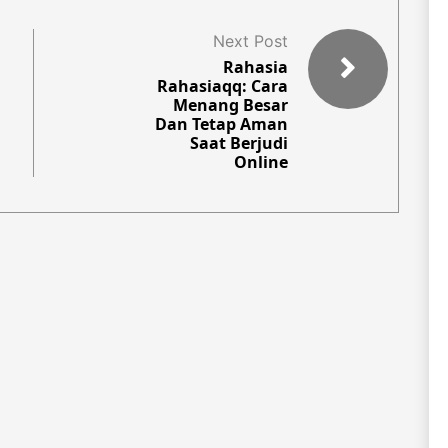
Next Post
Rahasia
Rahasiaqq: Cara
Menang Besar
Dan Tetap Aman
Saat Berjudi
Online