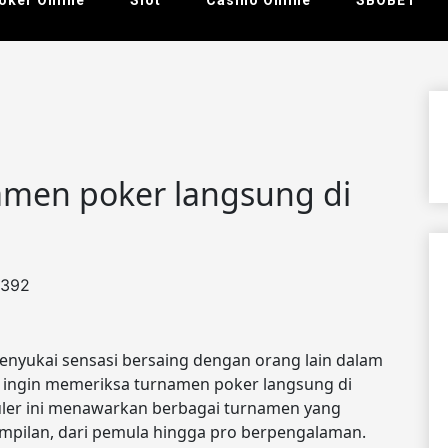
oker Online
Slot
Casino Online
SBOBET
amen poker langsung di
392
nyukai sensasi bersaing dengan orang lain dalam
n ingin memeriksa turnamen poker langsung di
uler ini menawarkan berbagai turnamen yang
ampilan, dari pemula hingga pro berpengalaman.