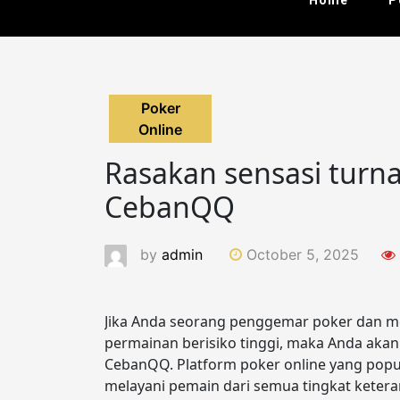
Home
P
Poker
Online
Rasakan sensasi turn
CebanQQ
by
admin
October 5, 2025
Jika Anda seorang penggemar poker dan me
permainan berisiko tinggi, maka Anda aka
CebanQQ. Platform poker online yang pop
melayani pemain dari semua tingkat keter