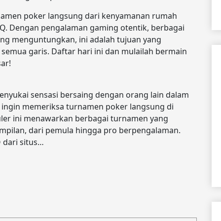
turnamen poker langsung dari kenyamanan rumah
anQQ. Dengan pengalaman gaming otentik, berbagai
ang menguntungkan, ini adalah tujuan yang
emua garis. Daftar hari ini dan mulailah bermain
ar!
nyukai sensasi bersaing dengan orang lain dalam
n ingin memeriksa turnamen poker langsung di
uler ini menawarkan berbagai turnamen yang
ampilan, dari pemula hingga pro berpengalaman.
dari situs…