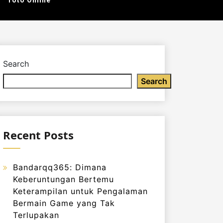
Toto Online
Search
Search
Recent Posts
Bandarqq365: Dimana
Keberuntungan Bertemu
Keterampilan untuk Pengalaman
Bermain Game yang Tak
Terlupakan