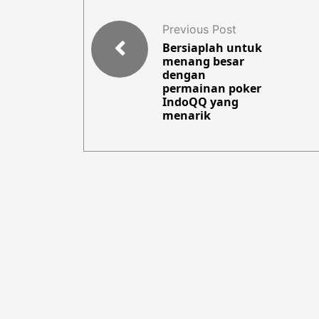
Previous Post
Bersiaplah untuk
menang besar
dengan
permainan poker
IndoQQ yang
menarik