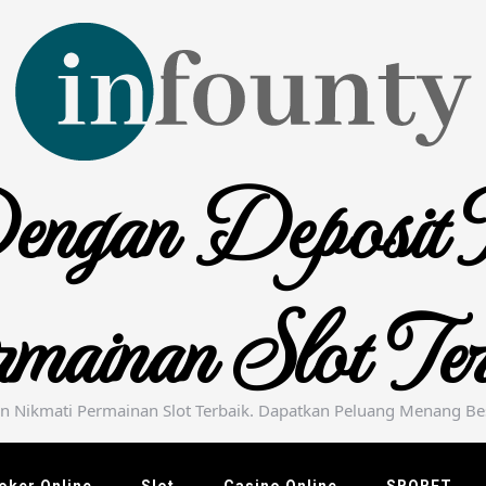
engan Deposit P
mainan Slot Ter
n Nikmati Permainan Slot Terbaik. Dapatkan Peluang Menang B