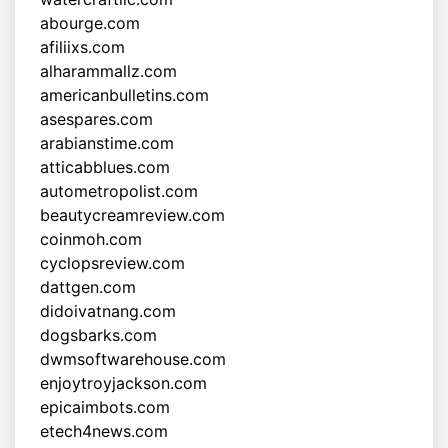
abourge.com
afiliixs.com
alharammallz.com
americanbulletins.com
asespares.com
arabianstime.com
atticabblues.com
autometropolist.com
beautycreamreview.com
coinmoh.com
cyclopsreview.com
dattgen.com
didoivatnang.com
dogsbarks.com
dwmsoftwarehouse.com
enjoytroyjackson.com
epicaimbots.com
etech4news.com