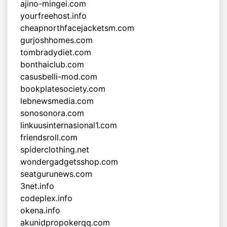
ajino-mingei.com
yourfreehost.info
cheapnorthfacejacketsm.com
gurjoshhomes.com
tombradydiet.com
bonthaiclub.com
casusbelli-mod.com
bookplatesociety.com
lebnewsmedia.com
sonosonora.com
linkuusinternasional1.com
friendsroll.com
spiderclothing.net
wondergadgetsshop.com
seatgurunews.com
3net.info
codeplex.info
okena.info
akunidpropokerqq.com