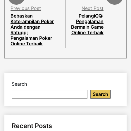
Previous Post
Next Post
Bebaskan
PelangiQQ:
Keterampilan Poker
Pengalaman
Anda dengan
Bermain Game
Ratuqq:
Online Terbaik
Pengalaman Poker
Online Terbaik
Search
Search
Recent Posts