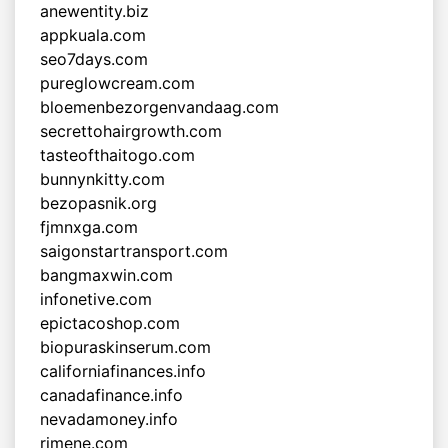
anewentity.biz
appkuala.com
seo7days.com
pureglowcream.com
bloemenbezorgenvandaag.com
secrettohairgrowth.com
tasteofthaitogo.com
bunnynkitty.com
bezopasnik.org
fjmnxga.com
saigonstartransport.com
bangmaxwin.com
infonetive.com
epictacoshop.com
biopuraskinserum.com
californiafinances.info
canadafinance.info
nevadamoney.info
rimene.com