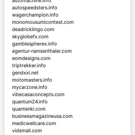
automachine.info
autospeedsters.info
wagerchampion.info
monomousumicontest.com
deadricklingo.com
skyglobefx.com
gamblespherex.info
agentur-ramsenthaler.com
eomdesigns.com
triptrekker.info
gendxxi.net
motomasters.info
mycarzone.info
vibecasaconcepts.com
quantum24.info
quantenki.com
businessmagazineusa.com
medicwellcare.com
vidsmall.com