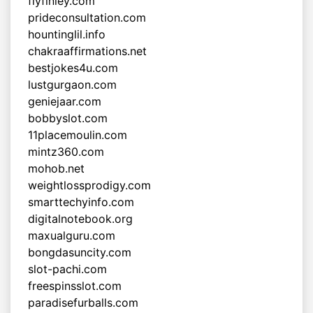
flyfinley.com
prideconsultation.com
hountinglil.info
chakraaffirmations.net
bestjokes4u.com
lustgurgaon.com
geniejaar.com
bobbyslot.com
11placemoulin.com
mintz360.com
mohob.net
weightlossprodigy.com
smarttechyinfo.com
digitalnotebook.org
maxualguru.com
bongdasuncity.com
slot-pachi.com
freespinsslot.com
paradisefurballs.com