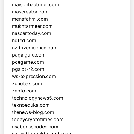
maisonhauturier.com
mascreator.com
menafahmi.com
mukhtarmeer.com
nascartoday.com
nqted.com
nzdriverlicence.com
pagalguru.com
pcegame.com
pgslot-r2.com
ws-expression.com
zchotels.com
zepfo.com
technologynews5.com
teknoeduka.com
thenews-blog.com
todaycryptotimes.com
usabonuscodes.com
sm-satta-makta-gods.com