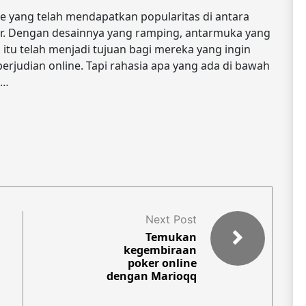
e yang telah mendapatkan popularitas di antara
r. Dengan desainnya yang ramping, antarmuka yang
tu telah menjadi tujuan bagi mereka yang ingin
judian online. Tapi rahasia apa yang ada di bawah
k…
Next Post
Temukan
kegembiraan
poker online
dengan Marioqq