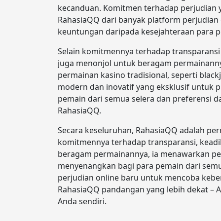
kecanduan. Komitmen terhadap perjudian
RahasiaQQ dari banyak platform perjudian o
keuntungan daripada kesejahteraan para 
Selain komitmennya terhadap transparansi
juga menonjol untuk beragam permainannya
permainan kasino tradisional, seperti black
modern dan inovatif yang eksklusif untuk 
pemain dari semua selera dan preferensi 
RahasiaQQ.
Secara keseluruhan, RahasiaQQ adalah per
komitmennya terhadap transparansi, keadil
beragam permainannya, ia menawarkan p
menyenangkan bagi para pemain dari semua t
perjudian online baru untuk mencoba keb
RahasiaQQ pandangan yang lebih dekat –
Anda sendiri.