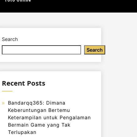
Toto Online
Search
Search
Recent Posts
Bandarqq365: Dimana
Keberuntungan Bertemu
Keterampilan untuk Pengalaman
Bermain Game yang Tak
Terlupakan