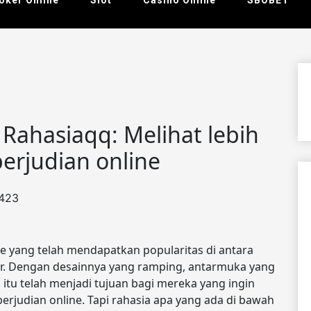
oker Online
Slot
Casino Online
SBOBET
ahasiaqq: Melihat lebih
erjudian online
423
e yang telah mendapatkan popularitas di antara
r. Dengan desainnya yang ramping, antarmuka yang
tu telah menjadi tujuan bagi mereka yang ingin
judian online. Tapi rahasia apa yang ada di bawah