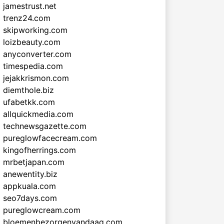
jamestrust.net
trenz24.com
skipworking.com
loizbeauty.com
anyconverter.com
timespedia.com
jejakkrismon.com
diemthole.biz
ufabetkk.com
allquickmedia.com
technewsgazette.com
pureglowfacecream.com
kingofherrings.com
mrbetjapan.com
anewentity.biz
appkuala.com
seo7days.com
pureglowcream.com
bloemenbezorgenvandaag.com