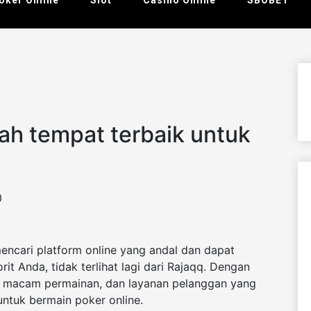
oker Online
Slot
Casino Online
SBOBET
h tempat terbaik untuk
0
ncari platform online yang andal dan dapat
t Anda, tidak terlihat lagi dari Rajaqq. Dengan
 macam permainan, dan layanan pelanggan yang
untuk bermain poker online.