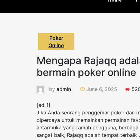
Home
P
Poker
Online
Mengapa Rajaqq adala
bermain poker online
by
admin
June 6, 2025
52
[ad_1]
Jika Anda seorang penggemar poker dan me
dipercaya untuk memainkan permainan favori
antarmuka yang ramah pengguna, berbagai
sangat baik, Rajaqq adalah tempat terbaik 