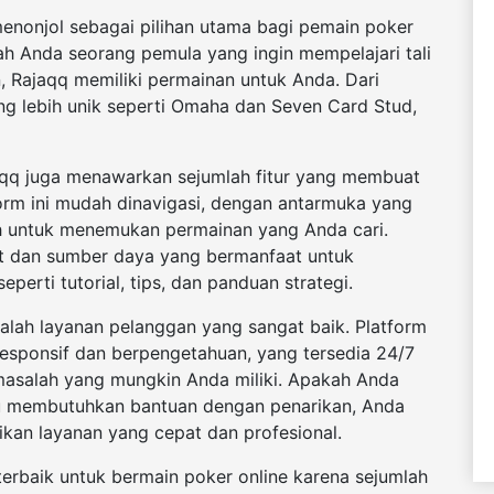
enonjol sebagai pilihan utama bagi pemain poker
ah Anda seorang pemula yang ingin mempelajari tali
 Rajaqq memiliki permainan untuk Anda. Dari
ang lebih unik seperti Omaha dan Seven Card Stud,
aqq juga menawarkan sejumlah fitur yang membuat
orm ini mudah dinavigasi, dengan antarmuka yang
h untuk menemukan permainan yang Anda cari.
at dan sumber daya yang bermanfaat untuk
rti tutorial, tips, dan panduan strategi.
dalah layanan pelanggan yang sangat baik. Platform
responsif dan berpengetahuan, yang tersedia 24/7
asalah yang mungkin Anda miliki. Apakah Anda
u membutuhkan bantuan dengan penarikan, Anda
an layanan yang cepat dan profesional.
terbaik untuk bermain poker online karena sejumlah