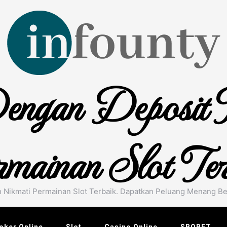
engan Deposit P
mainan Slot Ter
n Nikmati Permainan Slot Terbaik. Dapatkan Peluang Menang B