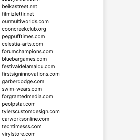
beikastreet.net
filmizlettir.net
ourmultiworlds.com
cooncreekclub.org
pegpufftimes.com
celestia-arts.com
forumchampions.com
bluebargames.com
festivaldelamalou.com
firstsigninnovations.com
garberdodge.com
swim-wears.com
forgrantedmedia.com
peolpstar.com
tylerscustomdesign.com
carworksonline.com
techtimesss.com
virylstore.com