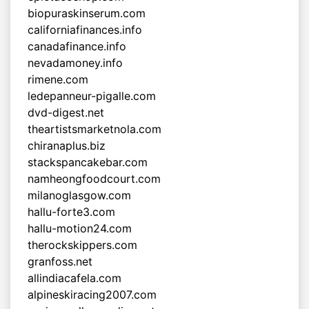
biopuraskinserum.com
californiafinances.info
canadafinance.info
nevadamoney.info
rimene.com
ledepanneur-pigalle.com
dvd-digest.net
theartistsmarketnola.com
chiranaplus.biz
stackspancakebar.com
namheongfoodcourt.com
milanoglasgow.com
hallu-forte3.com
hallu-motion24.com
therockskippers.com
granfoss.net
allindiacafela.com
alpineskiracing2007.com