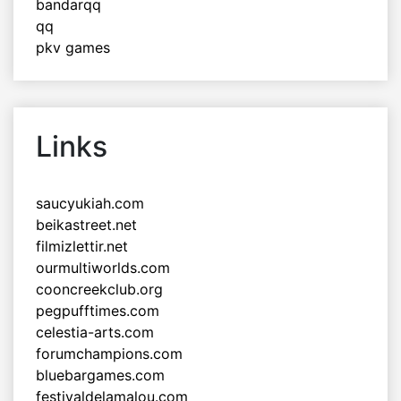
bandarqq
qq
pkv games
Links
saucyukiah.com
beikastreet.net
filmizlettir.net
ourmultiworlds.com
cooncreekclub.org
pegpufftimes.com
celestia-arts.com
forumchampions.com
bluebargames.com
festivaldelamalou.com