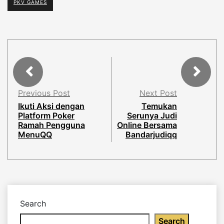
PKV GAMES
Previous Post
Next Post
Ikuti Aksi dengan
Temukan
Platform Poker
Serunya Judi
Ramah Pengguna
Online Bersama
MenuQQ
Bandarjudiqq
Search
Search