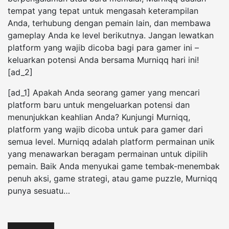
tempat yang tepat untuk mengasah keterampilan
Anda, terhubung dengan pemain lain, dan membawa
gameplay Anda ke level berikutnya. Jangan lewatkan
platform yang wajib dicoba bagi para gamer ini –
keluarkan potensi Anda bersama Murniqq hari ini!
[ad_2]
[ad_1] Apakah Anda seorang gamer yang mencari
platform baru untuk mengeluarkan potensi dan
menunjukkan keahlian Anda? Kunjungi Murniqq,
platform yang wajib dicoba untuk para gamer dari
semua level. Murniqq adalah platform permainan unik
yang menawarkan beragam permainan untuk dipilih
pemain. Baik Anda menyukai game tembak-menembak
penuh aksi, game strategi, atau game puzzle, Murniqq
punya sesuatu…