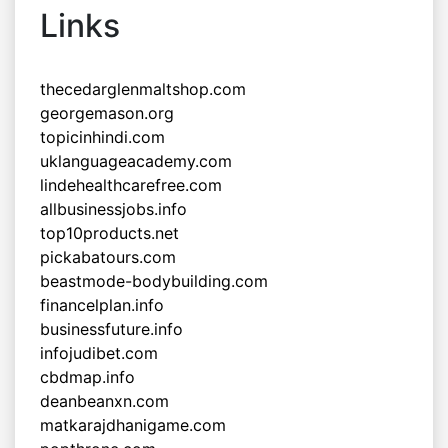
Links
thecedarglenmaltshop.com
georgemason.org
topicinhindi.com
uklanguageacademy.com
lindehealthcarefree.com
allbusinessjobs.info
top10products.net
pickabatours.com
beastmode-bodybuilding.com
financelplan.info
businessfuture.info
infojudibet.com
cbdmap.info
deanbeanxn.com
matkarajdhanigame.com