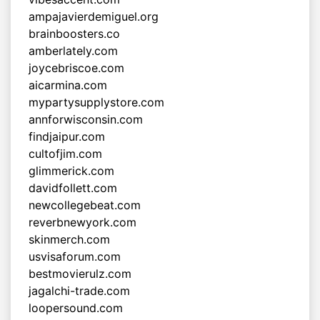
ampajavierdemiguel.org
brainboosters.co
amberlately.com
joycebriscoe.com
aicarmina.com
mypartysupplystore.com
annforwisconsin.com
findjaipur.com
cultofjim.com
glimmerick.com
davidfollett.com
newcollegebeat.com
reverbnewyork.com
skinmerch.com
usvisaforum.com
bestmovierulz.com
jagalchi-trade.com
loopersound.com