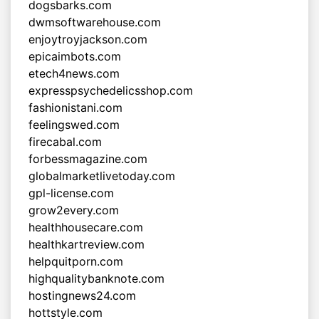
dogsbarks.com
dwmsoftwarehouse.com
enjoytroyjackson.com
epicaimbots.com
etech4news.com
expresspsychedelicsshop.com
fashionistani.com
feelingswed.com
firecabal.com
forbessmagazine.com
globalmarketlivetoday.com
gpl-license.com
grow2every.com
healthhousecare.com
healthkartreview.com
helpquitporn.com
highqualitybanknote.com
hostingnews24.com
hottstyle.com