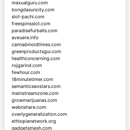
maxualguru.com
bongdasuncity.com
slot-pachi.com
freespinsslot.com
paradisefurballs.com
aveuere.info
cannabinoidtimes.com
greenproductsgui.com
healthconcerning.com
rojgarind.com
fewhour.com
18minutetimer.com
semanticseostars.com
mainstreamzone.com
growmarijuanas.com
webnshare.com
overlygeneralization.com
ethiopianetwork.org
gadgetsmesh.com