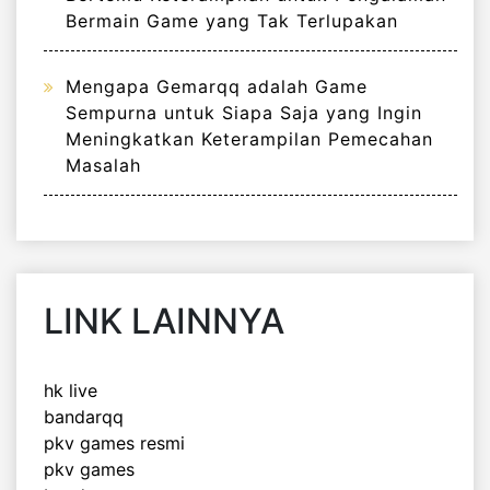
Bermain Game yang Tak Terlupakan
Mengapa Gemarqq adalah Game
Sempurna untuk Siapa Saja yang Ingin
Meningkatkan Keterampilan Pemecahan
Masalah
LINK LAINNYA
hk live
bandarqq
pkv games resmi
pkv games