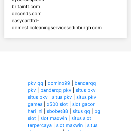
britaintt.com
deconds.com
easycartltd-
domesticcleaningservicesedinburgh.com
pkv qq
|
domino99
|
bandarqq
pkv
|
bandarqq pkv
|
situs pkv
|
situs pkv
|
situs pkv
|
situs pkv
games
|
x500 slot
|
slot gacor
hari ini
|
sbobet88
|
situs qq
|
pg
slot
|
slot maxwin
|
situs slot
terpercaya
|
slot maxwin
|
situs