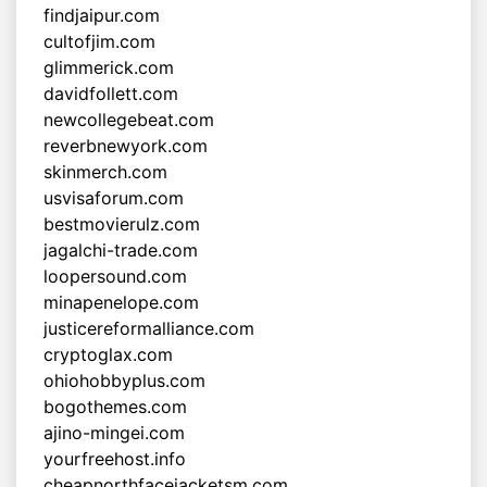
findjaipur.com
cultofjim.com
glimmerick.com
davidfollett.com
newcollegebeat.com
reverbnewyork.com
skinmerch.com
usvisaforum.com
bestmovierulz.com
jagalchi-trade.com
loopersound.com
minapenelope.com
justicereformalliance.com
cryptoglax.com
ohiohobbyplus.com
bogothemes.com
ajino-mingei.com
yourfreehost.info
cheapnorthfacejacketsm.com