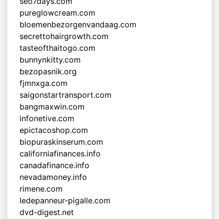
seo7days.com
pureglowcream.com
bloemenbezorgenvandaag.com
secrettohairgrowth.com
tasteofthaitogo.com
bunnynkitty.com
bezopasnik.org
fjmnxga.com
saigonstartransport.com
bangmaxwin.com
infonetive.com
epictacoshop.com
biopuraskinserum.com
californiafinances.info
canadafinance.info
nevadamoney.info
rimene.com
ledepanneur-pigalle.com
dvd-digest.net