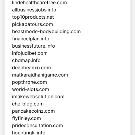
lindehealthcarefree.com
allbusinessjobs.info
top10products.net
pickabatours.com
beastmode-bodybuilding.com
financelplan.info
businessfuture.info
infojudibet.com
cbdmap.info
deanbeanxn.com
matkarajdhanigame.com
popthrone.com
world-slots.com
imakewebsolution.com
che-blog.com
pancakecoinz.com
flyfinley.com
prideconsultation.com
hountinglil.info