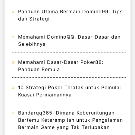
Panduan Utama Bermain Domino99: Tips
dan Strategi
Memahami DominoQQ: Dasar-Dasar dan
Selebihnya
Memahami Dasar-Dasar Poker88:
Panduan Pemula
10 Strategi Poker Teratas untuk Pemula:
Kuasai Permainannya
Bandarqq365: Dimana Keberuntungan
Bertemu Keterampilan untuk Pengalaman
Bermain Game yang Tak Terlupakan