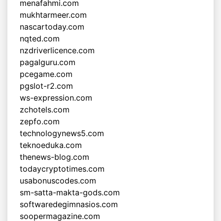
menafahmi.com
mukhtarmeer.com
nascartoday.com
nqted.com
nzdriverlicence.com
pagalguru.com
pcegame.com
pgslot-r2.com
ws-expression.com
zchotels.com
zepfo.com
technologynews5.com
teknoeduka.com
thenews-blog.com
todaycryptotimes.com
usabonuscodes.com
sm-satta-makta-gods.com
softwaredegimnasios.com
soopermagazine.com