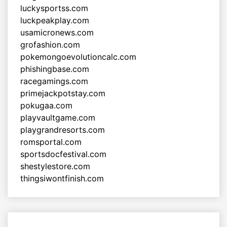
luckysportss.com
luckpeakplay.com
usamicronews.com
grofashion.com
pokemongoevolutioncalc.com
phishingbase.com
racegamings.com
primejackpotstay.com
pokugaa.com
playvaultgame.com
playgrandresorts.com
romsportal.com
sportsdocfestival.com
shestylestore.com
thingsiwontfinish.com