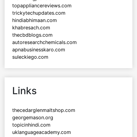
topappliancereviews.com
trickytechupdates.com
hindiabhimaan.com
khabresach.com
thecbdblogs.com
autoresearchchemicals.com
apnabusinesskaro.com
suleckiego.com
Links
thecedarglenmaltshop.com
georgemason.org
topicinhindi.com
uklanguageacademy.com