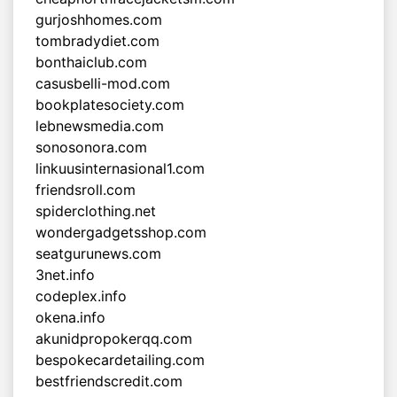
gurjoshhomes.com
tombradydiet.com
bonthaiclub.com
casusbelli-mod.com
bookplatesociety.com
lebnewsmedia.com
sonosonora.com
linkuusinternasional1.com
friendsroll.com
spiderclothing.net
wondergadgetsshop.com
seatgurunews.com
3net.info
codeplex.info
okena.info
akunidpropokerqq.com
bespokecardetailing.com
bestfriendscredit.com