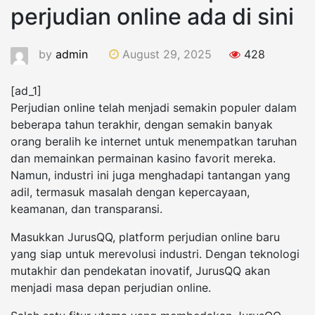
perjudian online ada di sini
by
admin
August 29, 2025
428
[ad_1]
Perjudian online telah menjadi semakin populer dalam
beberapa tahun terakhir, dengan semakin banyak
orang beralih ke internet untuk menempatkan taruhan
dan memainkan permainan kasino favorit mereka.
Namun, industri ini juga menghadapi tantangan yang
adil, termasuk masalah dengan kepercayaan,
keamanan, dan transparansi.
Masukkan JurusQQ, platform perjudian online baru
yang siap untuk merevolusi industri. Dengan teknologi
mutakhir dan pendekatan inovatif, JurusQQ akan
menjadi masa depan perjudian online.