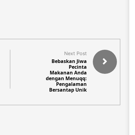
Next Post
Bebaskan Jiwa
Pecinta
Makanan Anda
dengan Menuqq:
Pengalaman
Bersantap Unik