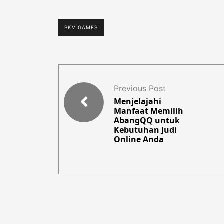
PKV GAMES
Previous Post
Menjelajahi
Manfaat Memilih
AbangQQ untuk
Kebutuhan Judi
Online Anda