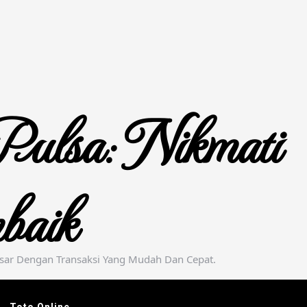
ulsa: Nikmati
baik
esar Dengan Transaksi Yang Mudah Dan Cepat.