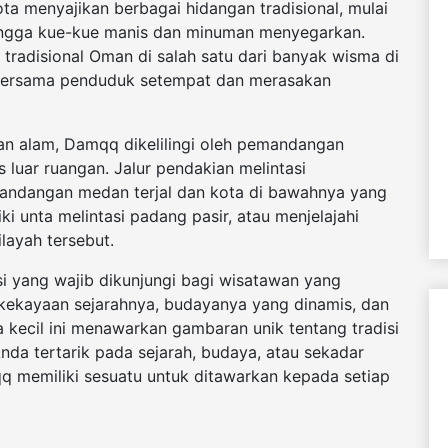
ta menyajikan berbagai hidangan tradisional, mulai
hingga kue-kue manis dan minuman menyegarkan.
tradisional Oman di salah satu dari banyak wisma di
 bersama penduduk setempat dan merasakan
an alam, Damqq dikelilingi oleh pemandangan
luar ruangan. Jalur pendakian melintasi
ndangan medan terjal dan kota di bawahnya yang
 unta melintasi padang pasir, atau menjelajahi
layah tersebut.
i yang wajib dikunjungi bagi wisatawan yang
kekayaan sejarahnya, budayanya yang dinamis, dan
kecil ini menawarkan gambaran unik tentang tradisi
nda tertarik pada sejarah, budaya, atau sekadar
q memiliki sesuatu untuk ditawarkan kepada setiap