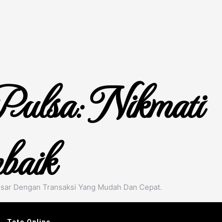
ulsa: Nikmati
baik
esar Dengan Transaksi Yang Mudah Dan Cepat.