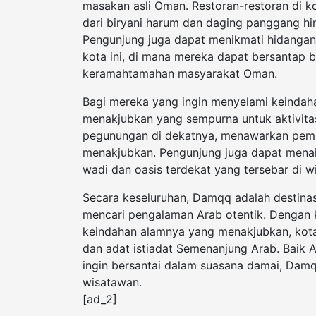
masakan asli Oman. Restoran-restoran di ko
dari biryani harum dan daging panggang 
Pengunjung juga dapat menikmati hidangan 
kota ini, di mana mereka dapat bersantap
keramahtamahan masyarakat Oman.
Bagi mereka yang ingin menyelami keindah
menakjubkan yang sempurna untuk aktivitas 
pegunungan di dekatnya, menawarkan pema
menakjubkan. Pengunjung juga dapat menaiki
wadi dan oasis terdekat yang tersebar di wi
Secara keseluruhan, Damqq adalah destinas
mencari pengalaman Arab otentik. Dengan 
keindahan alamnya yang menakjubkan, kota 
dan adat istiadat Semenanjung Arab. Baik A
ingin bersantai dalam suasana damai, Damq
wisatawan.
[ad_2]