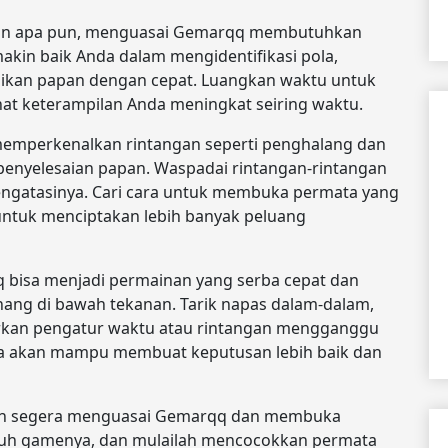
mainan apa pun, menguasai Gemarqq membutuhkan
akin baik Anda dalam mengidentifikasi pola,
aikan papan dengan cepat. Luangkan waktu untuk
ihat keterampilan Anda meningkat seiring waktu.
 memperkenalkan rintangan seperti penghalang dan
penyelesaian papan. Waspadai rintangan-rintangan
engatasinya. Cari cara untuk membuka permata yang
ntuk menciptakan lebih banyak peluang
q bisa menjadi permainan yang serba cepat dan
ang di bawah tekanan. Tarik napas dalam-dalam,
arkan pengatur waktu atau rintangan mengganggu
da akan mampu membuat keputusan lebih baik dan
 akan segera menguasai Gemarqq dan membuka
nduh gamenya, dan mulailah mencocokkan permata