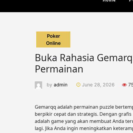
Home
P
Poker
Online
Buka Rahasia Gemarqq
Permainan
by
admin
June 28, 2026
7
Gemarqq adalah permainan puzzle bertemp
berpikir cepat dan strategis. Dengan graf
adalah game yang akan membuat Anda teru
lagi. Jika Anda ingin meningkatkan keteram