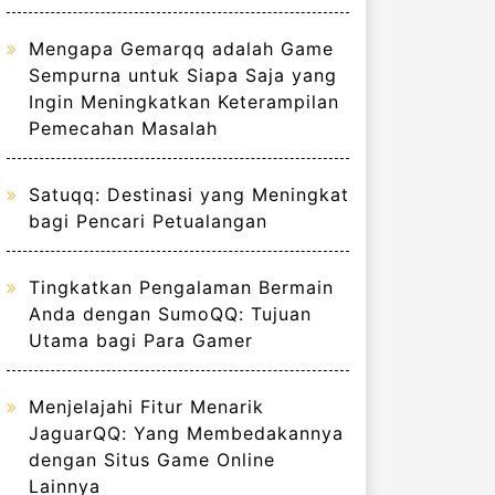
Mengapa Gemarqq adalah Game
Sempurna untuk Siapa Saja yang
Ingin Meningkatkan Keterampilan
Pemecahan Masalah
Satuqq: Destinasi yang Meningkat
bagi Pencari Petualangan
Tingkatkan Pengalaman Bermain
Anda dengan SumoQQ: Tujuan
Utama bagi Para Gamer
Menjelajahi Fitur Menarik
JaguarQQ: Yang Membedakannya
dengan Situs Game Online
Lainnya