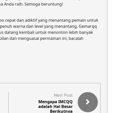
isa Anda raih. Semoga beruntung!
o cepat dan adiktif yang menantang pemain untuk
is penuh warna dan level yang menantang, Gemarqq
s datang kembali untuk menonton lebih banyak
pilan dan menguasai permainan ini, bacalah
Next Post
Mengapa IMCQQ
adalah Hal Besar
Berikutnya