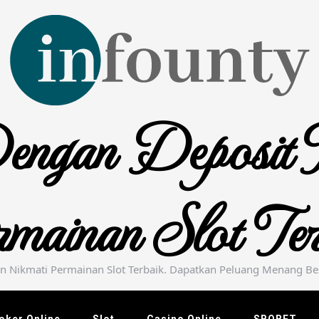
engan Deposit P
mainan Slot Ter
n Nikmati Permainan Slot Terbaik. Dapatkan Peluang Menang B