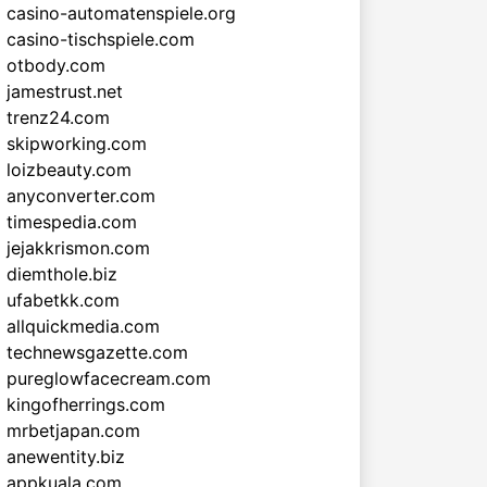
casino-automatenspiele.org
casino-tischspiele.com
otbody.com
jamestrust.net
trenz24.com
skipworking.com
loizbeauty.com
anyconverter.com
timespedia.com
jejakkrismon.com
diemthole.biz
ufabetkk.com
allquickmedia.com
technewsgazette.com
pureglowfacecream.com
kingofherrings.com
mrbetjapan.com
anewentity.biz
appkuala.com