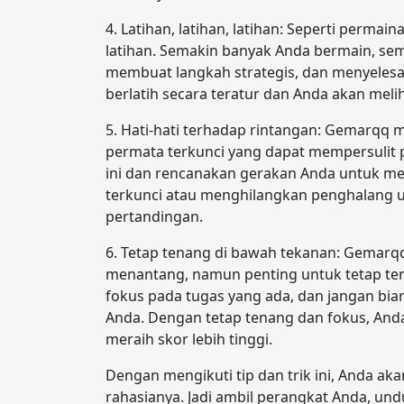
4. Latihan, latihan, latihan: Seperti per
latihan. Semakin banyak Anda bermain, sem
membuat langkah strategis, dan menyeles
berlatih secara teratur dan Anda akan mel
5. Hati-hati terhadap rintangan: Gemarqq
permata terkunci yang dapat mempersulit 
ini dan rencanakan gerakan Anda untuk m
terkunci atau menghilangkan penghalang u
pertandingan.
6. Tetap tenang di bawah tekanan: Gemarq
menantang, namun penting untuk tetap ten
fokus pada tugas yang ada, dan jangan bi
Anda. Dengan tetap tenang dan fokus, An
meraih skor lebih tinggi.
Dengan mengikuti tip dan trik ini, Anda
rahasianya. Jadi ambil perangkat Anda, u