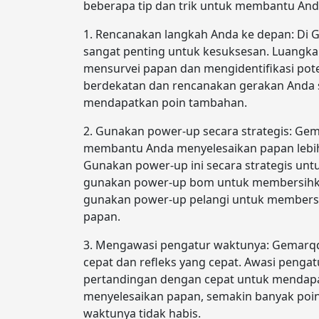
beberapa tip dan trik untuk membantu A
1. Rencanakan langkah Anda ke depan: Di
sangat penting untuk kesuksesan. Luangkan 
mensurvei papan dan mengidentifikasi pot
berdekatan dan rencanakan gerakan Anda s
mendapatkan poin tambahan.
2. Gunakan power-up secara strategis: G
membantu Anda menyelesaikan papan lebih
Gunakan power-up ini secara strategis unt
gunakan power-up bom untuk membersihka
gunakan power-up pelangi untuk membersi
papan.
3. Mengawasi pengatur waktunya: Gemarq
cepat dan refleks yang cepat. Awasi penga
pertandingan dengan cepat untuk mendapa
menyelesaikan papan, semakin banyak poin
waktunya tidak habis.