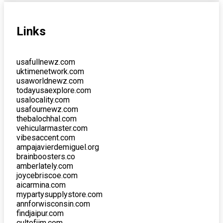
Links
usafullnewz.com
uktimenetwork.com
usaworldnewz.com
todayusaexplore.com
usalocality.com
usafournewz.com
thebalochhal.com
vehicularmaster.com
vibesaccent.com
ampajavierdemiguel.org
brainboosters.co
amberlately.com
joycebriscoe.com
aicarmina.com
mypartysupplystore.com
annforwisconsin.com
findjaipur.com
cultofjim.com