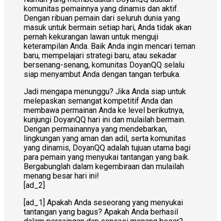
komunitas pemainnya yang dinamis dan aktif.
Dengan ribuan pemain dari seluruh dunia yang
masuk untuk bermain setiap hari, Anda tidak akan
pernah kekurangan lawan untuk menguji
keterampilan Anda. Baik Anda ingin mencari teman
baru, mempelajari strategi baru, atau sekadar
bersenang-senang, komunitas DoyanQQ selalu
siap menyambut Anda dengan tangan terbuka.
Jadi mengapa menunggu? Jika Anda siap untuk
melepaskan semangat kompetitif Anda dan
membawa permainan Anda ke level berikutnya,
kunjungi DoyanQQ hari ini dan mulailah bermain.
Dengan permainannya yang mendebarkan,
lingkungan yang aman dan adil, serta komunitas
yang dinamis, DoyanQQ adalah tujuan utama bagi
para pemain yang menyukai tantangan yang baik.
Bergabunglah dalam kegembiraan dan mulailah
menang besar hari ini!
[ad_2]
[ad_1] Apakah Anda seseorang yang menyukai
tantangan yang bagus? Apakah Anda berhasil