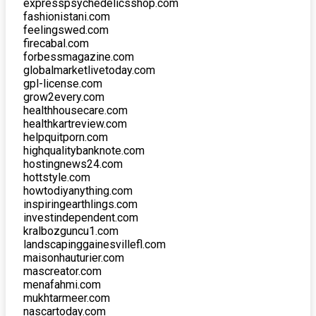
expresspsychedelicsshop.com
fashionistani.com
feelingswed.com
firecabal.com
forbessmagazine.com
globalmarketlivetoday.com
gpl-license.com
grow2every.com
healthhousecare.com
healthkartreview.com
helpquitporn.com
highqualitybanknote.com
hostingnews24.com
hottstyle.com
howtodiyanything.com
inspiringearthlings.com
investindependent.com
kralbozguncu1.com
landscapinggainesvillefl.com
maisonhauturier.com
mascreator.com
menafahmi.com
mukhtarmeer.com
nascartoday.com