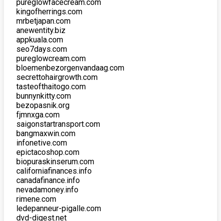
pureglowfacecream.com
kingofherrings.com
mrbetjapan.com
anewentity.biz
appkuala.com
seo7days.com
pureglowcream.com
bloemenbezorgenvandaag.com
secrettohairgrowth.com
tasteofthaitogo.com
bunnynkitty.com
bezopasnik.org
fjmnxga.com
saigonstartransport.com
bangmaxwin.com
infonetive.com
epictacoshop.com
biopuraskinserum.com
californiafinances.info
canadafinance.info
nevadamoney.info
rimene.com
ledepanneur-pigalle.com
dvd-digest.net