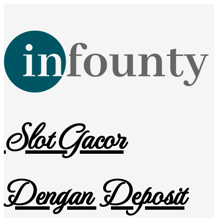
Skip
to
content
Slot Gacor
Dengan Deposit