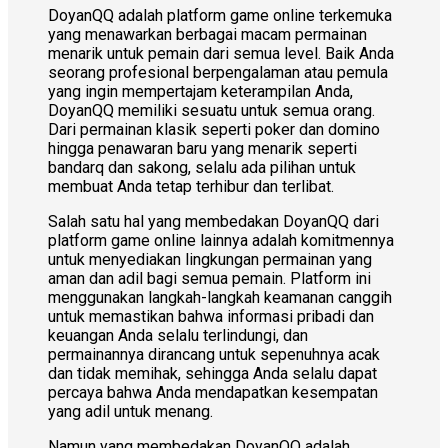
DoyanQQ adalah platform game online terkemuka
yang menawarkan berbagai macam permainan
menarik untuk pemain dari semua level. Baik Anda
seorang profesional berpengalaman atau pemula
yang ingin mempertajam keterampilan Anda,
DoyanQQ memiliki sesuatu untuk semua orang.
Dari permainan klasik seperti poker dan domino
hingga penawaran baru yang menarik seperti
bandarq dan sakong, selalu ada pilihan untuk
membuat Anda tetap terhibur dan terlibat.
Salah satu hal yang membedakan DoyanQQ dari
platform game online lainnya adalah komitmennya
untuk menyediakan lingkungan permainan yang
aman dan adil bagi semua pemain. Platform ini
menggunakan langkah-langkah keamanan canggih
untuk memastikan bahwa informasi pribadi dan
keuangan Anda selalu terlindungi, dan
permainannya dirancang untuk sepenuhnya acak
dan tidak memihak, sehingga Anda selalu dapat
percaya bahwa Anda mendapatkan kesempatan
yang adil untuk menang.
Namun yang membedakan DoyanQQ adalah