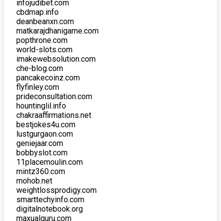
infojudibet.com
cbdmap.info
deanbeanxn.com
matkarajdhanigame.com
popthrone.com
world-slots.com
imakewebsolution.com
che-blog.com
pancakecoinz.com
flyfinley.com
prideconsultation.com
hountinglil.info
chakraaffirmations.net
bestjokes4u.com
lustgurgaon.com
geniejaar.com
bobbyslot.com
11placemoulin.com
mintz360.com
mohob.net
weightlossprodigy.com
smarttechyinfo.com
digitalnotebook.org
maxualguru.com