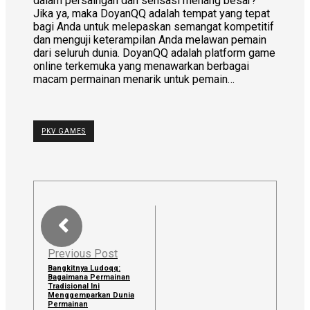
dalam persaingan dan sensasi menang besar?
Jika ya, maka DoyanQQ adalah tempat yang tepat
bagi Anda untuk melepaskan semangat kompetitif
dan menguji keterampilan Anda melawan pemain
dari seluruh dunia. DoyanQQ adalah platform game
online terkemuka yang menawarkan berbagai
macam permainan menarik untuk pemain…
PKV GAMES
Previous Post
Bangkitnya Ludoqq:
Bagaimana Permainan
Tradisional Ini
Menggemparkan Dunia
Permainan