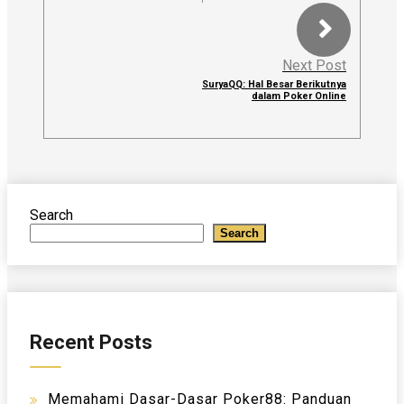
Next Post
SuryaQQ: Hal Besar Berikutnya
dalam Poker Online
Search
Search
Recent Posts
Memahami Dasar-Dasar Poker88: Panduan