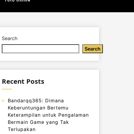
Toto Online
Search
Search
Recent Posts
Bandarqq365: Dimana
Keberuntungan Bertemu
Keterampilan untuk Pengalaman
Bermain Game yang Tak
Terlupakan