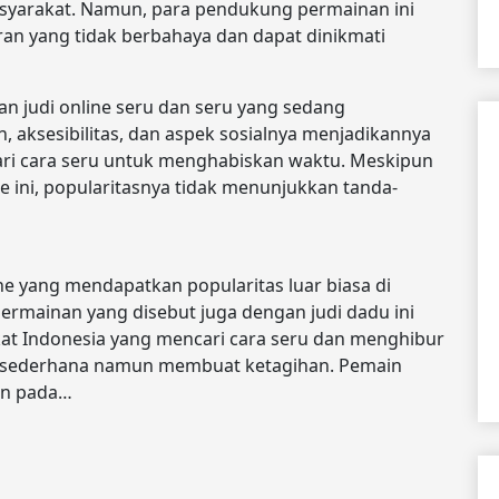
masyarakat. Namun, para pendukung permainan ini
an yang tidak berbahaya dan dapat dinikmati
n judi online seru dan seru yang sedang
aksesibilitas, dan aspek sosialnya menjadikannya
ari cara seru untuk menghabiskan waktu. Meskipun
ini, popularitasnya tidak menunjukkan tanda-
e yang mendapatkan popularitas luar biasa di
Permainan yang disebut juga dengan judi dadu ini
kat Indonesia yang mencari cara seru dan menghibur
i sederhana namun membuat ketagihan. Pemain
an pada…