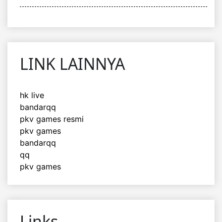
LINK LAINNYA
hk live
bandarqq
pkv games resmi
pkv games
bandarqq
qq
pkv games
Links