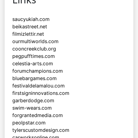
saucyukiah.com
beikastreet.net
filmizlettir.net
ourmultiworlds.com
cooncreekclub.org
pegpufftimes.com
celestia-arts.com
forumchampions.com
bluebargames.com
festivaldelamalou.com
firstsigninnovations.com
garberdodge.com
swim-wears.com
forgrantedmedia.com
peolpstar.com
tylerscustomdesign.com
carworksonline.com