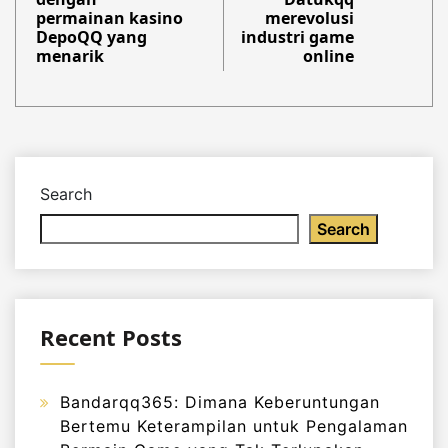
permainan kasino
merevolusi
DepoQQ yang
industri game
menarik
online
Search
Search
Recent Posts
Bandarqq365: Dimana Keberuntungan
Bertemu Keterampilan untuk Pengalaman