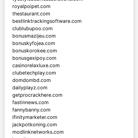
royalpoipet.com
thestaurant.com
bestlinktrackingsoftware.com
clublubupoo.com
bonusmazijeu.com
bonuskyfojea.com
bonuskorokee.com
bonusgexipoy.com
casinorelaxluxe.com
clubetechplay.com
domdombd.com
dailyplayz.com
getprocrackhere.com
fastinnews.com
fannybanny.com
ifinitymarketer.com
jackpotkoning.com
modlinknetworks.com