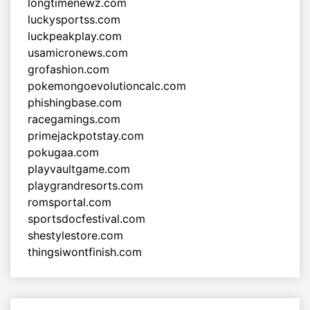
longtimenewz.com
luckysportss.com
luckpeakplay.com
usamicronews.com
grofashion.com
pokemongoevolutioncalc.com
phishingbase.com
racegamings.com
primejackpotstay.com
pokugaa.com
playvaultgame.com
playgrandresorts.com
romsportal.com
sportsdocfestival.com
shestylestore.com
thingsiwontfinish.com