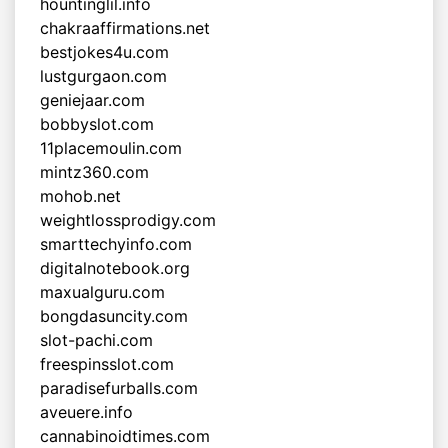
hountinglil.info
chakraaffirmations.net
bestjokes4u.com
lustgurgaon.com
geniejaar.com
bobbyslot.com
11placemoulin.com
mintz360.com
mohob.net
weightlossprodigy.com
smarttechyinfo.com
digitalnotebook.org
maxualguru.com
bongdasuncity.com
slot-pachi.com
freespinsslot.com
paradisefurballs.com
aveuere.info
cannabinoidtimes.com