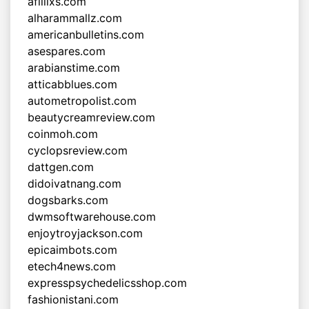
afiliixs.com
alharammallz.com
americanbulletins.com
asespares.com
arabianstime.com
atticabblues.com
autometropolist.com
beautycreamreview.com
coinmoh.com
cyclopsreview.com
dattgen.com
didoivatnang.com
dogsbarks.com
dwmsoftwarehouse.com
enjoytroyjackson.com
epicaimbots.com
etech4news.com
expresspsychedelicsshop.com
fashionistani.com