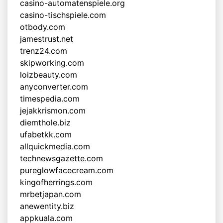
casino-automatenspiele.org
casino-tischspiele.com
otbody.com
jamestrust.net
trenz24.com
skipworking.com
loizbeauty.com
anyconverter.com
timespedia.com
jejakkrismon.com
diemthole.biz
ufabetkk.com
allquickmedia.com
technewsgazette.com
pureglowfacecream.com
kingofherrings.com
mrbetjapan.com
anewentity.biz
appkuala.com