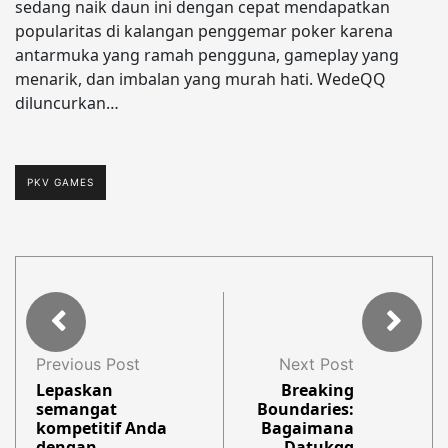
sedang naik daun ini dengan cepat mendapatkan
popularitas di kalangan penggemar poker karena
antarmuka yang ramah pengguna, gameplay yang
menarik, dan imbalan yang murah hati. WedeQQ
diluncurkan…
PKV GAMES
Previous Post
Next Post
Lepaskan
Breaking
semangat
Boundaries:
kompetitif Anda
Bagaimana
dengan
Datukqq