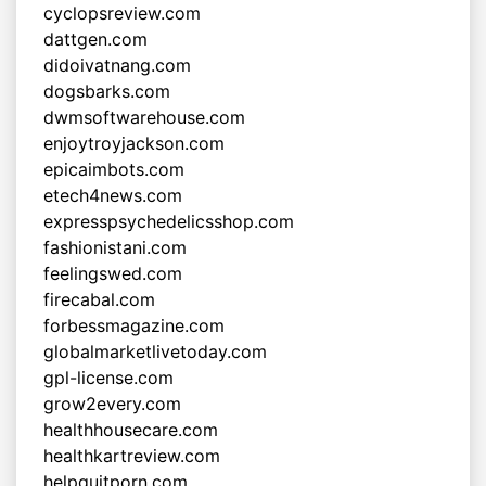
cyclopsreview.com
dattgen.com
didoivatnang.com
dogsbarks.com
dwmsoftwarehouse.com
enjoytroyjackson.com
epicaimbots.com
etech4news.com
expresspsychedelicsshop.com
fashionistani.com
feelingswed.com
firecabal.com
forbessmagazine.com
globalmarketlivetoday.com
gpl-license.com
grow2every.com
healthhousecare.com
healthkartreview.com
helpquitporn.com