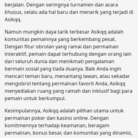
berjalan. Dengan seringnya turnamen dan acara
khusus, selalu ada hal baru dan menarik yang terjadi di
Asikqq.
Namun mungkin daya tarik terbesar Asikqq adalah
komunitas pemainnya yang berkembang pesat.
Dengan fitur obrolan yang ramai dan permainan
interaktif, pemain dapat terhubung dengan orang lain
dari seluruh dunia dan menikmati pengalaman
bermain sosial yang tiada duanya. Baik Anda ingin
mencari teman baru, menantang lawan, atau sekadar
mengobrol tentang permainan favorit Anda, Asikqq
menyediakan ruang yang ramah dan inklusif bagi para
pemain untuk berkumpul.
Kesimpulannya, Asikqq adalah pilihan utama untuk
permainan poker dan kasino online. Dengan
komitmennya terhadap keamanan, beragam
permainan, bonus besar, dan komunitas yang dinamis,