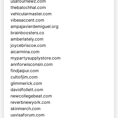
usafournewz.com
thebalochhal.com
vehicularmaster.com
vibesaccent.com
ampajavierdemiguel.org
brainboosters.co
amberlately.com
joycebriscoe.com
aicarmina.com
mypartysupplystore.com
annforwisconsin.com
findjaipur.com
cultofjim.com
glimmerick.com
davidfollett.com
newcollegebeat.com
reverbnewyork.com
skinmerch.com
usvisaforum.com