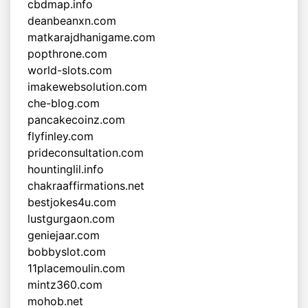
cbdmap.info
deanbeanxn.com
matkarajdhanigame.com
popthrone.com
world-slots.com
imakewebsolution.com
che-blog.com
pancakecoinz.com
flyfinley.com
prideconsultation.com
hountinglil.info
chakraaffirmations.net
bestjokes4u.com
lustgurgaon.com
geniejaar.com
bobbyslot.com
11placemoulin.com
mintz360.com
mohob.net