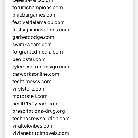
forumchampions.com
bluebargames.com
festivaldelamalou.com
firstsigninnovations.com
garberdodge.com
swim-wears.com
forgrantedmedia.com
peolpstar.com
tylerscustomdesign.com
carworksonline.com
techtimesss.com
virylstore.com
motorstell.com
health150years.com
prescriptions-drug.org
technocrewsolution.com
viraltokvibes.com
vivianebritoimoveis.com