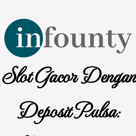
Skip
to
content
Slot Gacor Dengan
Deposit Pulsa: