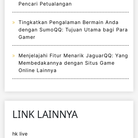
Pencari Petualangan
Tingkatkan Pengalaman Bermain Anda
dengan SumoQQ: Tujuan Utama bagi Para
Gamer
Menjelajahi Fitur Menarik JaguarQQ: Yang
Membedakannya dengan Situs Game
Online Lainnya
LINK LAINNYA
hk live