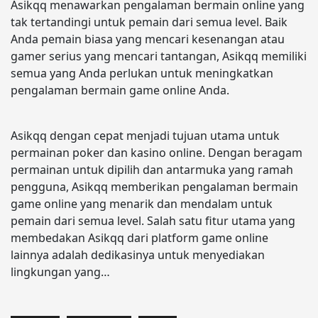
Asikqq menawarkan pengalaman bermain online yang
tak tertandingi untuk pemain dari semua level. Baik
Anda pemain biasa yang mencari kesenangan atau
gamer serius yang mencari tantangan, Asikqq memiliki
semua yang Anda perlukan untuk meningkatkan
pengalaman bermain game online Anda.
Asikqq dengan cepat menjadi tujuan utama untuk
permainan poker dan kasino online. Dengan beragam
permainan untuk dipilih dan antarmuka yang ramah
pengguna, Asikqq memberikan pengalaman bermain
game online yang menarik dan mendalam untuk
pemain dari semua level. Salah satu fitur utama yang
membedakan Asikqq dari platform game online
lainnya adalah dedikasinya untuk menyediakan
lingkungan yang…