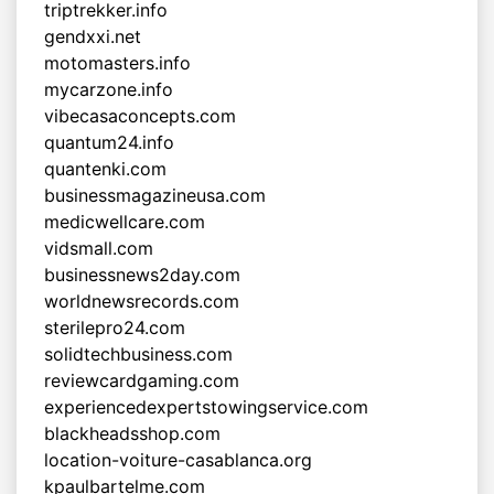
triptrekker.info
gendxxi.net
motomasters.info
mycarzone.info
vibecasaconcepts.com
quantum24.info
quantenki.com
businessmagazineusa.com
medicwellcare.com
vidsmall.com
businessnews2day.com
worldnewsrecords.com
sterilepro24.com
solidtechbusiness.com
reviewcardgaming.com
experiencedexpertstowingservice.com
blackheadsshop.com
location-voiture-casablanca.org
kpaulbartelme.com