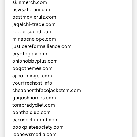
skinmerch.com
usvisaforum.com
bestmovierulz.com
jagalchi-trade.com
loopersound.com
minapenelope.com
justicereformalliance.com
cryptoglax.com
ohiohobbyplus.com
bogothemes.com
ajino-mingei.com
yourfreehost.info
cheapnorthfacejacketsm.com
gurjoshhomes.com
tombradydiet.com
bonthaiclub.com
casusbelli-mod.com
bookplatesociety.com
lebnewsmedia.com