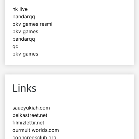
hk live
bandarqq
pkv games resmi
pkv games
bandarqq
qq
pkv games
Links
saucyukiah.com
beikastreet.net
filmizlettir.net
ourmultiworlds.com
cooncreekclub.org