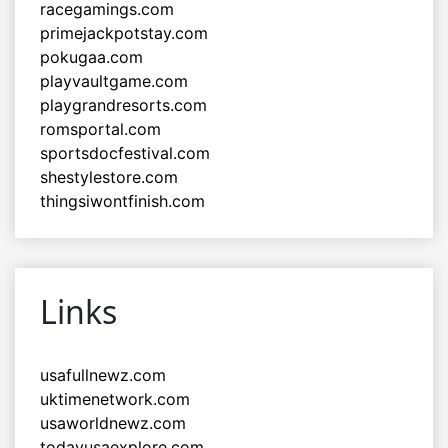
racegamings.com
primejackpotstay.com
pokugaa.com
playvaultgame.com
playgrandresorts.com
romsportal.com
sportsdocfestival.com
shestylestore.com
thingsiwontfinish.com
Links
usafullnewz.com
uktimenetwork.com
usaworldnewz.com
todayusaexplore.com