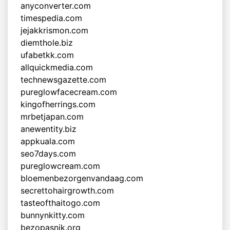
anyconverter.com
timespedia.com
jejakkrismon.com
diemthole.biz
ufabetkk.com
allquickmedia.com
technewsgazette.com
pureglowfacecream.com
kingofherrings.com
mrbetjapan.com
anewentity.biz
appkuala.com
seo7days.com
pureglowcream.com
bloemenbezorgenvandaag.com
secrettohairgrowth.com
tasteofthaitogo.com
bunnynkitty.com
bezopasnik.org