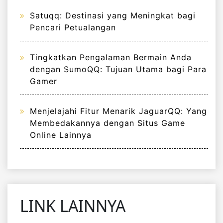
Satuqq: Destinasi yang Meningkat bagi
Pencari Petualangan
Tingkatkan Pengalaman Bermain Anda
dengan SumoQQ: Tujuan Utama bagi Para
Gamer
Menjelajahi Fitur Menarik JaguarQQ: Yang
Membedakannya dengan Situs Game
Online Lainnya
LINK LAINNYA