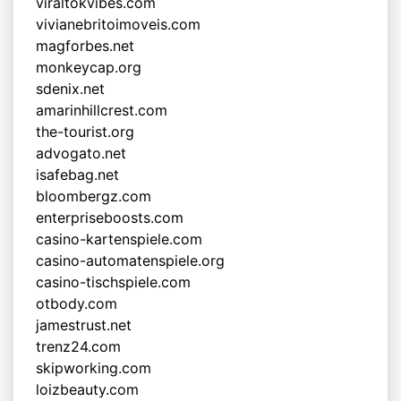
viraltokvibes.com
vivianebritoimoveis.com
magforbes.net
monkeycap.org
sdenix.net
amarinhillcrest.com
the-tourist.org
advogato.net
isafebag.net
bloombergz.com
enterpriseboosts.com
casino-kartenspiele.com
casino-automatenspiele.org
casino-tischspiele.com
otbody.com
jamestrust.net
trenz24.com
skipworking.com
loizbeauty.com