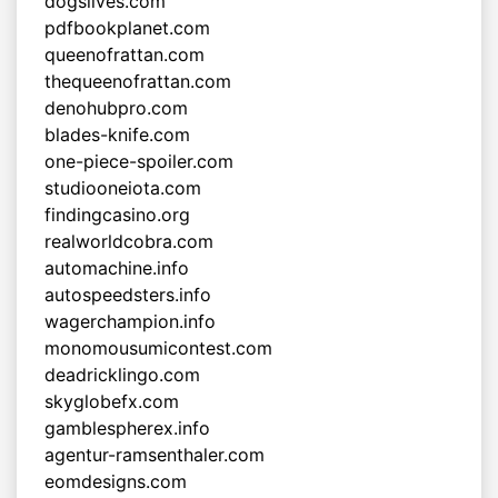
dogslives.com
pdfbookplanet.com
queenofrattan.com
thequeenofrattan.com
denohubpro.com
blades-knife.com
one-piece-spoiler.com
studiooneiota.com
findingcasino.org
realworldcobra.com
automachine.info
autospeedsters.info
wagerchampion.info
monomousumicontest.com
deadricklingo.com
skyglobefx.com
gamblespherex.info
agentur-ramsenthaler.com
eomdesigns.com