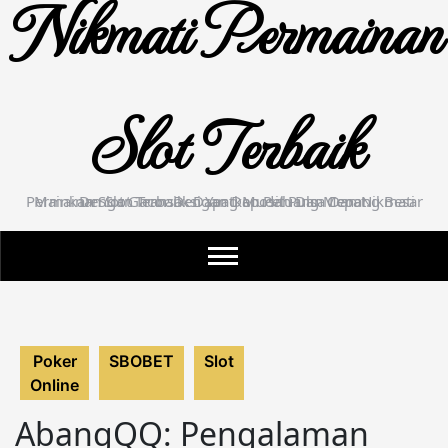
Nikmati Permainan
Slot Terbaik
Mainkan Slot Gacor Dengan Deposit Pulsa Dan Nikmati Permainan Slot Terbaik. Dapatkan Peluang Menang Besar Dengan Transaksi Yang Mudah Dan Cepat.
Poker
SBOBET
Slot
Online
AbangQQ: Pengalaman