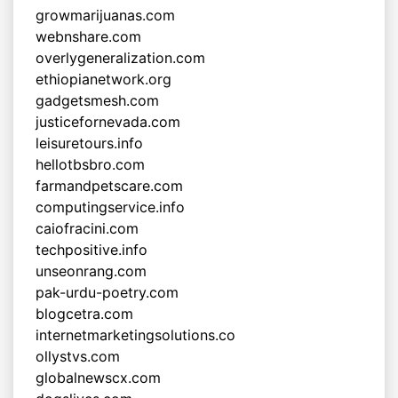
growmarijuanas.com
webnshare.com
overlygeneralization.com
ethiopianetwork.org
gadgetsmesh.com
justicefornevada.com
leisuretours.info
hellotbsbro.com
farmandpetscare.com
computingservice.info
caiofracini.com
techpositive.info
unseonrang.com
pak-urdu-poetry.com
blogcetra.com
internetmarketingsolutions.co
ollystvs.com
globalnewscx.com