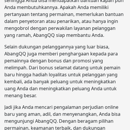
sehingga Anda bisa mendapatkan bantuan kapan pun
Anda membutuhkannya. Apakah Anda memiliki
pertanyaan tentang permainan, memerlukan bantuan
dalam penyetoran atau penarikan, atau hanya ingin
mengobrol dengan perwakilan layanan pelanggan
yang ramah, AbangQQ siap membantu Anda.
Selain dukungan pelanggannya yang luar biasa,
AbangQQ juga memberi penghargaan kepada para
pemainnya dengan bonus dan promosi yang
melimpah. Dari bonus selamat datang untuk pemain
baru hingga hadiah loyalitas untuk pelanggan yang
kembali, ada banyak peluang untuk meningkatkan
uang Anda dan meningkatkan peluang Anda untuk
menang besar.
Jadi jika Anda mencari pengalaman perjudian online
baru yang aman, adil, dan menyenangkan, Anda bisa
mengunjungi AbangQQ. Dengan beragam pilihan
permainan, keamanan terbaik, dan dukungan